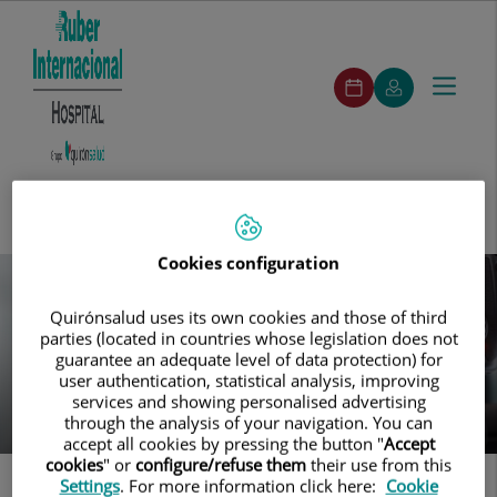
ruber-
Pedir
Mi
Toggle
Menú
pedirCita
cita
Quirónsalud
navigat
ruber-
Buscar
Buscar
Cuadro
Especialidades
Unidades
Servicios
Segunda
Nuestros
menuPrincipal
Médico
médicas
destacados
opinión
centros
Cookies configuration
Saltar al contenido
Quirónsalud uses its own cookies and those of third
parties (located in countries whose legislation does not
guarantee an adequate level of data protection) for
user authentication, statistical analysis, improving
services and showing personalised advertising
through the analysis of your navigation. You can
accept all cookies by pressing the button "
Accept
cookies
" or
configure/refuse them
their use from this
Settings
. For more information click here:
Cookie
Inicio
Contacto
Contacto Prensa