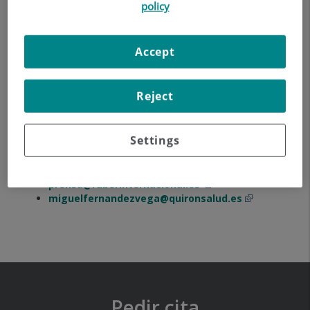
policy
Contacto Prensa
Accept
Ruber Internacional
Reject
Miguel Fernández Fdz-Vega
Settings
Teléfonos:
+34 91 399 42 46 / +34 609 72 49 30
Email:
prensa@ruberinternacional.es
miguelfernandezvega@quironsalud.es
Pedir cita