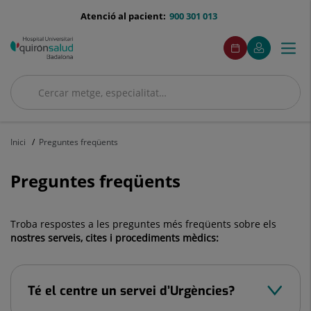
Saltar al contingut
menu-
Atenció al pacient:
900 301 013
telefono
menuAcceso
Aquest
Aquest
Demaneu
El
Togg
Menú
enllaç
enllaç
cita
meu
s'obrirà
s'obrirà
navi
Quirónsalud
en
en
una
una
Cercar
finestra
finestra
Cercar
nova.
nova.
Inici
Preguntes freqüents
Preguntes freqüents
Troba respostes a les preguntes més freqüents sobre els
nostres serveis, cites i procediments mèdics:
Té el centre un servei d’Urgències?