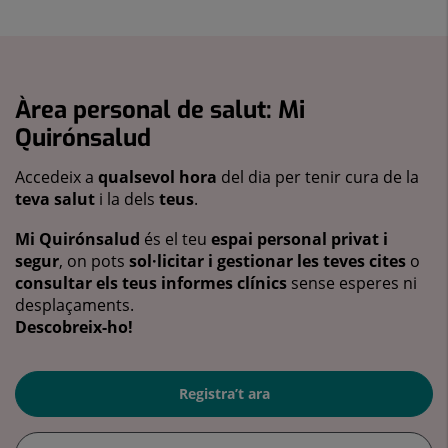
Àrea personal de salut: Mi
Quirónsalud
Accedeix a
qualsevol hora
del dia per tenir cura de la
teva salut
i la dels
teus
.
Mi Quirónsalud
és el teu
espai personal privat i
segur
, on pots
sol·licitar i gestionar les teves cites
o
consultar els teus informes clínics
sense esperes ni
desplaçaments.
Descobreix-ho!
Registra’t ara