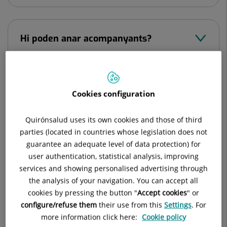
Hi poden anar acompanyants?
Necessito parlar amb un metge de
Cookies configuration
forma urgent. Podria parlar amb
Urgències?
Quirónsalud uses its own cookies and those of third
parties (located in countries whose legislation does not
guarantee an adequate level of data protection) for
user authentication, statistical analysis, improving
Tinc dubtes de si fan en el centre la
services and showing personalised advertising through
prova que necessito. Com puc saber-
the analysis of your navigation. You can accept all
ho?
cookies by pressing the button "
Accept cookies
" or
configure/refuse them
their use from this
Settings
. For
more information click here:
Cookie policy