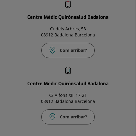
electrònic:
Info.bdl@quironsalud.es
Centre Mèdic Quirónsalud Badalona
C/ dels Arbres, 53
08912 Badalona Barcelona
Com arribar?
Correu
electrònic:
infocm.bdl@quironsalud.es
Centre Mèdic Quirónsalud Badalona
C/ Alfons XII, 17-21
08912 Badalona Barcelona
Com arribar?
Correu
electrònic: