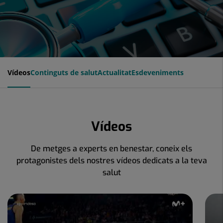
Vídeos
Continguts de salut
Actualitat
Esdeveniments
Vídeos
De metges a experts en benestar, coneix els
protagonistes dels nostres vídeos dedicats a la teva
salut
Nombre
de
controls