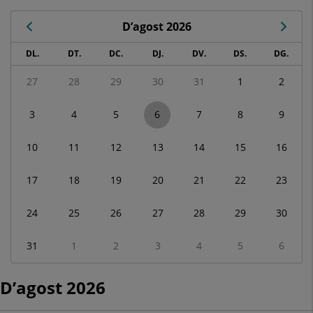
D’agost 2026
Calendari
DL.
DT.
DC.
DJ.
DV.
DS.
DG.
de
Esdeveniments
27
28
29
30
31
1
2
corresponent
a
3
4
5
6
7
8
9
agost
2026
10
11
12
13
14
15
16
17
18
19
20
21
22
23
24
25
26
27
28
29
30
31
1
2
3
4
5
6
D’agost 2026