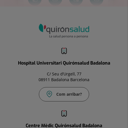
Hospital Universitari Quirónsalud Badalona
C/ Seu d’Urgell, 77
08911 Badalona Barcelona
Com arribar?
Correu
electrònic:
Info.bdl@quironsalud.es
Centre Mèdic Quirónsalud Badalona