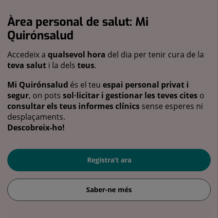
Àrea personal de salut: Mi
Quirónsalud
Accedeix a
qualsevol hora
del dia per tenir cura de la
teva salut
i la dels
teus
.
Mi Quirónsalud
és el teu
espai personal privat i
segur
, on pots
sol·licitar i gestionar les teves cites
o
consultar els teus informes clínics
sense esperes ni
desplaçaments.
Descobreix-ho!
Registra’t ara
Saber-ne més