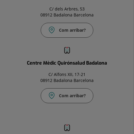
C/ dels Arbres, 53
08912 Badalona Barcelona
Com arribar?
Correu
electrònic:
infocm.bdl@quironsalud.es
Centre Mèdic Quirónsalud Badalona
C/ Alfons XII, 17-21
08912 Badalona Barcelona
Com arribar?
Correu
electrònic:
infocm.bdl@quironsalud.es