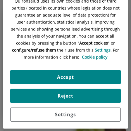
Quirónsalud uses its own cookies and those of third
parties (located in countries whose legislation does not
guarantee an adequate level of data protection) for
user authentication, statistical analysis, improving
services and showing personalised advertising through
the analysis of your navigation. You can accept all
cookies by pressing the button "
Accept cookies
" or
configure/refuse them
their use from this
Settings
. For
more information click here:
Cookie policy
3 d’agost 2026
Accept
Intel·ligència artificial i ecografies
ginecològiques: què és cert i què és una
Reject
exageració
OBSTETRÍCIA I GINECOLOGIA
Settings