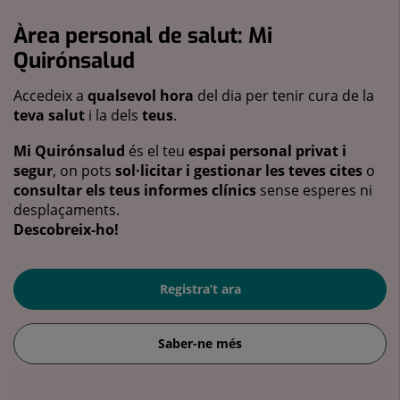
Àrea personal de salut: Mi
Quirónsalud
Accedeix a
qualsevol hora
del dia per tenir cura de la
teva salut
i la dels
teus
.
Mi Quirónsalud
és el teu
espai personal privat i
segur
, on pots
sol·licitar i gestionar les teves cites
o
consultar els teus informes clínics
sense esperes ni
desplaçaments.
Descobreix-ho!
Registra’t ara
Saber-ne més