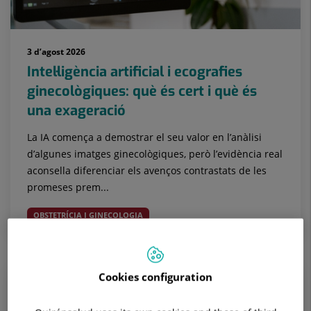
3 d’agost 2026
Intel·ligència artificial i ecografies
ginecològiques: què és cert i què és
una exageració
La IA comença a demostrar el seu valor en l’anàlisi
d’algunes imatges ginecològiques, però l’evidència real
aconsella diferenciar els avenços contrastats de les
promeses prem...
OBSTETRÍCIA I GINECOLOGIA
Cookies configuration