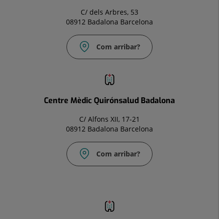
C/ dels Arbres, 53
08912 Badalona Barcelona
Com arribar?
Correu
electrònic:
infocm.bdl@quironsalud.es
Centre Mèdic Quirónsalud Badalona
C/ Alfons XII, 17-21
08912 Badalona Barcelona
Com arribar?
Correu
electrònic:
infocm.bdl@quironsalud.es