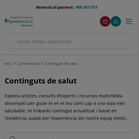
Saltar al contingut
menu-
Atenció al pacient:
900 301 013
telefono
menuAcceso
Aquest
Aquest
Demaneu
El
Togg
Menú
enllaç
enllaç
cita
meu
s'obrirà
s'obrirà
navi
Quirónsalud
en
en
una
una
Cercar
finestra
finestra
Cercar
nova.
nova.
Inici
Comunicació
Continguts de salut
Continguts de salut
Explora articles, consells d’experts i recursos multimèdia
dissenyats per guiar-te en el teu camí cap a una vida més
saludable. Hi trobaràs contingut actualitzat i basat en
l’evidència, avalat per l’experiència del nostre equip mèdic.