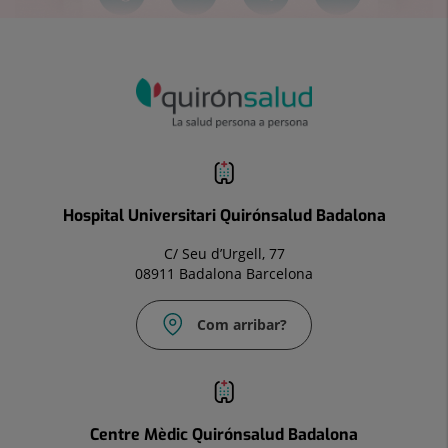
Hospital Universitari Quirónsalud Badalona
C/ Seu d’Urgell, 77
08911 Badalona Barcelona
Com arribar?
Correu
electrònic:
Info.bdl@quironsalud.es
Centre Mèdic Quirónsalud Badalona