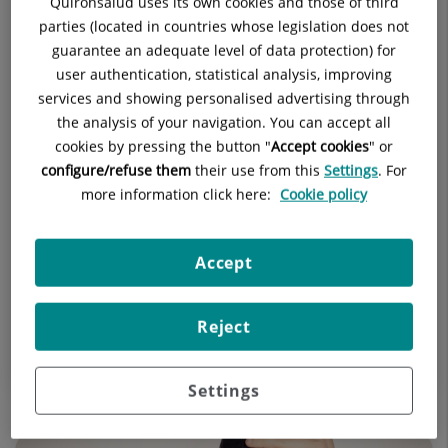
Quirónsalud uses its own cookies and those of third
parties (located in countries whose legislation does not
guarantee an adequate level of data protection) for
user authentication, statistical analysis, improving
services and showing personalised advertising through
the analysis of your navigation. You can accept all
cookies by pressing the button "
Accept cookies
" or
20 de juliol 2026
configure/refuse them
their use from this
Settings
. For
L'otitis es dispara a l'estiu: com
more information click here:
Cookie policy
prevenir-la i quan cal acudir a
urgències
Accept
Les altes temperatures, els banys freqüents a piscines
i platges i la humitat afavoreixen l'aparició d'otitis
durant els mesos d'estiu
Reject
URGÈNCIES
Settings