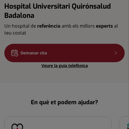
Hospital Universitari Quirónsalud
Badalona
Un hospital de
referència
amb els millors
experts
al
teu costat
Demanar cita
Veure la guia telefònica
En què et podem ajudar?
Nombre
de