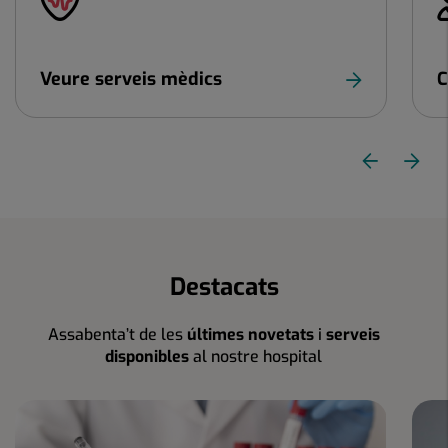
controls
lliscants:
4
Veure serveis mèdics
C
anterior
Control
Di
Diapositiva
lliscant
1
se
de
4
Destacats
Assabenta’t de les
últimes novetats
i
serveis
disponibles
al nostre hospital
Nombre
de