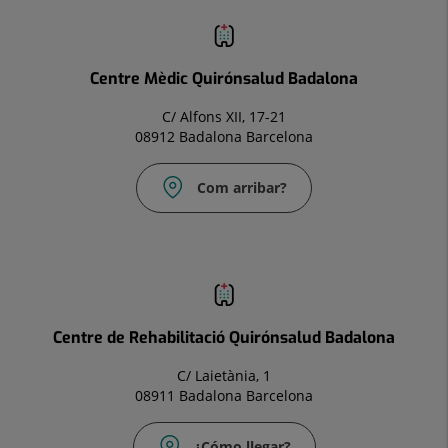
Correu
electrònic:
infocm.bdl@quironsalud.es
Centre Mèdic Quirónsalud Badalona
C/ Alfons XII, 17-21
08912 Badalona Barcelona
Com arribar?
Correu
electrònic:
infocm.bdl@quironsalud.es
Centre de Rehabilitació Quirónsalud Badalona
C/ Laietània, 1
08911 Badalona Barcelona
¿Cómo llegar?