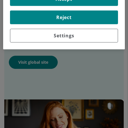
International Patients
Reject
If you are an
international patient
seeking
medical care, we are here to help. Visit our
Settings
dedicated website for
personalized assistance
and
appointment booking
.
Visit global site