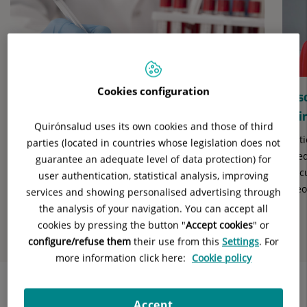
controls
lliscants:
5
Cookies configuration
Les teves anàlisis clíniques a prop teu
Desc
Qui
Amplis horaris d'atenció (també els dissabtes) i un
Quirónsalud uses its own cookies and those of third
ampli ventall de proves a la teva disposició.
Gesti
parties (located in countries whose legislation does not
acce
guarantee an adequate level of data protection) for
Descu
user authentication, statistical analysis, improving
anterior
vídeo
services and showing personalised advertising through
Di
Diapositiva
the analysis of your navigation. You can accept all
cookies by pressing the button "
Accept cookies
" or
se
configure/refuse them
their use from this
Settings
. For
more information click here:
Cookie policy
Accept