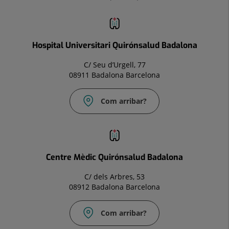
Hospital Universitari Quirónsalud Badalona
C/ Seu d’Urgell, 77
08911 Badalona Barcelona
Com arribar?
Correu
electrònic:
Info.bdl@quironsalud.es
Centre Mèdic Quirónsalud Badalona
C/ dels Arbres, 53
08912 Badalona Barcelona
Com arribar?