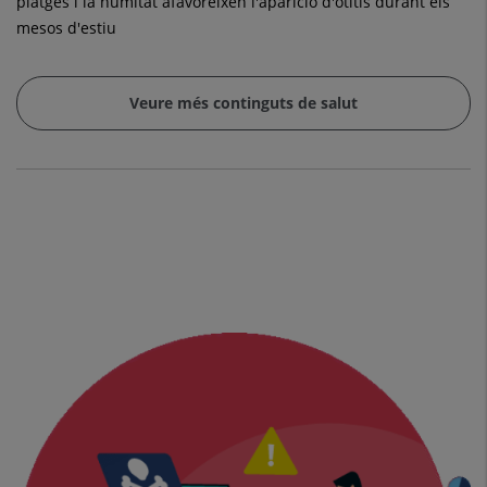
platges i la humitat afavoreixen l'aparició d'otitis durant els
mesos d'estiu
Veure més continguts de salut