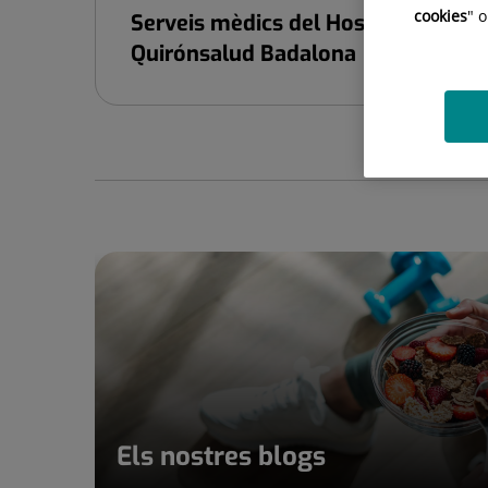
cookies
" 
Serveis mèdics del Hospital Univers
Quirónsalud Badalona
Els nostres blogs