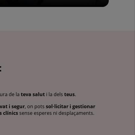
:
cura de la
teva salut
i la dels
teus
.
vat i segur
, on pots
sol·licitar i gestionar
 clínics
sense esperes ni desplaçaments.