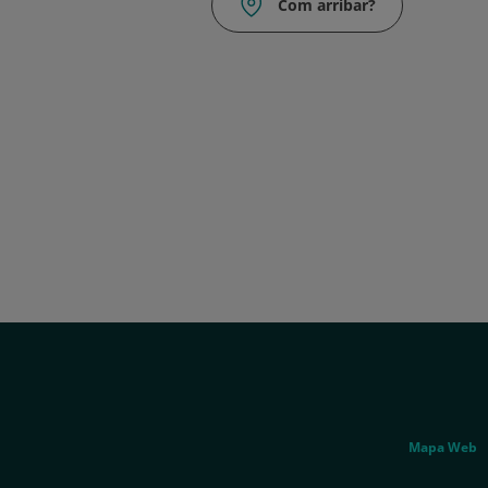
Com arribar?
Correu
electrònic:
Info.bdl@quironsalud.es
menu
social
Genérico
Mapa Web