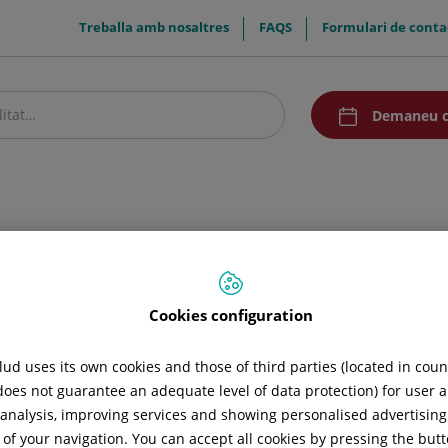
menuTop
Treballa amb nosaltres
FAQS
Formulari de conta
menuAcceso
Demaneu c
stre centre
Pacients i visitants
Investigació
Comunicació
Promocion
Cookies configuration
ud uses its own cookies and those of third parties (located in cou
 does not guarantee an adequate level of data protection) for user a
l analysis, improving services and showing personalised advertisin
 of your navigation. You can accept all cookies by pressing the butt