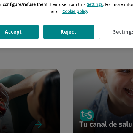
or
configure/refuse them
their use from this
Settings
. For more info
itari
Serveis mèdics de
here:
Cookie policy
Badalona
Accept
Reject
Setting
Tu canal de sal