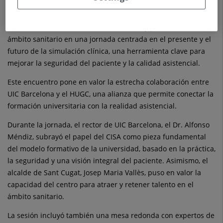
clínicos simulados.
El acto reunió a autoridades académicas y profesionales del
ámbito sanitario en una jornada centrada en el presente y el
futuro de la simulación clínica, una herramienta clave para
mejorar la seguridad del paciente y la calidad asistencial.
Este encuentro pone en valor la estrecha colaboración entre
UIC Barcelona y el HUGC, una alianza que permite conectar la
formación universitaria con la realidad asistencial.
Durante la jornada, el rector de UIC Barcelona, el Dr. Alfonso
Méndiz, subrayó el papel del CISA como pieza fundamental
del modelo formativo de la universidad, basado en la práctica,
la seguridad y una visión integral del paciente. Asimismo, el
alcalde de Sant Cugat, Josep Maria Vallès, puso en valor la
capacidad del centro para atraer y retener talento en el
ámbito sanitario.
La sesión incluyó también una mesa redonda con expertos de