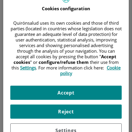
10º
aniversario
Cookies configuration
del
Centro
Quirónsalud uses its own cookies and those of third
de
parties (located in countries whose legislation does not
Simulación
guarantee an adequate level of data protection) for
Avanzada
user authentication, statistical analysis, improving
de
services and showing personalised advertising
UIC
through the analysis of your navigation. You can
Barcelona
accept all cookies by pressing the button "
Accept
cookies
" or
configure/refuse them
their use from
this
Settings
. For more information click here:
Cookie
policy
7 de mayo de 2026
HOSPITAL UNIVERSITARI GENERAL DE CATALUNYA
Accept
El Hospital Universitari General de Catalunya (HUGC) acogió
ayer en su auditorio la celebración del 10º aniversario del
Reject
Centro Integral de Simulación Avanzada (CISA) de UIC
Barcelona, un referente en la formación de profesionales de
la salud a través de metodologías innovadoras y entornos
Settings