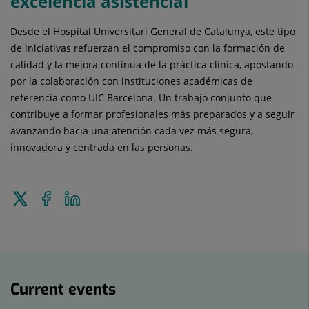
excelencia asistencial
Desde el Hospital Universitari General de Catalunya, este tipo
de iniciativas refuerzan el compromiso con la formación de
calidad y la mejora continua de la práctica clínica, apostando
por la colaboración con instituciones académicas de
referencia como UIC Barcelona. Un trabajo conjunto que
contribuye a formar profesionales más preparados y a seguir
avanzando hacia una atención cada vez más segura,
innovadora y centrada en las personas.
Tweet
Share
Share
this
on
on
Facebook
Linkedin
Current
events
Current events