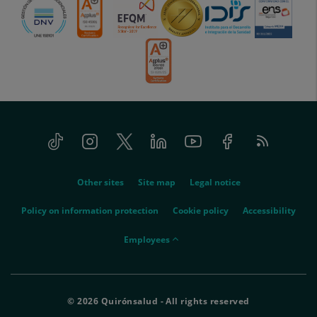
Tiktok
Instagram
Twitter
Linkedin
Youtube
Facebook
Feed
menu-
RSS
social
menu-
Other sites
Site map
Legal notice
legal
Policy on information protection
Cookie policy
Accessibility
menu-
Employees
empleados
© 2026 Quirónsalud - All rights reserved