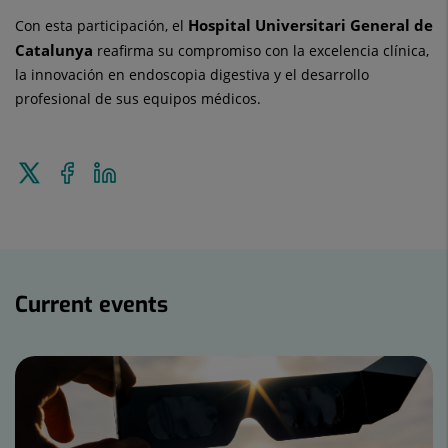
Hospital Universitari General de
Con esta participación, el
Catalunya
reafirma su compromiso con la excelencia clínica,
la innovación en endoscopia digestiva y el desarrollo
profesional de sus equipos médicos.
Tweet
Share
Share
this
on
on
Facebook
Linkedin
Current
events
Current events