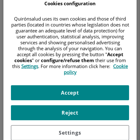
de
Cookies configuration
sus
especialistas
Quirónsalud uses its own cookies and those of third
en
parties (located in countries whose legislation does not
endoscopia
guarantee an adequate level of data protection) for
digestiva
user authentication, statistical analysis, improving
services and showing personalised advertising
through the analysis of your navigation. You can
accept all cookies by pressing the button "
Accept
cookies
" or
configure/refuse them
their use from
this
Settings
. For more information click here:
Cookie
policy
Accept
15 de mayo de 2026
Reject
HOSPITAL UNIVERSITARI GENERAL DE CATALUNYA
APARATO DIGESTIVO
Settings
El Dr. Álvaro Bendezu, del Servicio de Aparato Digestivo,
asiste a ESGE Days 2026, el principal encuentro europeo