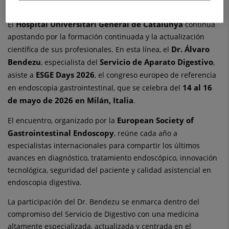
dedicado a la endoscopia gastrointestinal.
Hospital Universitari General de Catalunya
El
continúa
apostando por la formación continuada y la actualización
Dr. Álvaro
científica de sus profesionales. En esta línea, el
Bendezu
Servicio de Aparato Digestivo
, especialista del
,
ESGE Days 2026
asiste a
, el congreso europeo de referencia
14 al 16
en endoscopia gastrointestinal, que se celebra del
de mayo de 2026 en Milán, Italia
.
European Society of
El encuentro, organizado por la
Gastrointestinal Endoscopy
, reúne cada año a
especialistas internacionales para compartir los últimos
avances en diagnóstico, tratamiento endoscópico, innovación
tecnológica, seguridad del paciente y calidad asistencial en
endoscopia digestiva.
La participación del Dr. Bendezu se enmarca dentro del
compromiso del Servicio de Digestivo con una medicina
altamente especializada, actualizada y centrada en el