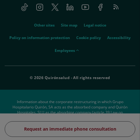
Tiktok
Instagram
Twitter
Linkedin
Youtube
Facebook
Feed
menu-
RSS
social
menu-
Other sites
Site map
Legal notice
legal
Policy on information protection
Cookie policy
Accessibility
menu-
Employees
empleados
© 2026 Quirónsalud - All rights reserved
Information about the corporate restructuring in which Grupo
Hospitalario Quirón, SA acts as the absorbed company and Quirón
Hospitales, SLU as the absorbing company (article 39 Law on
Structural Changes).
Request an immediate phone consultation