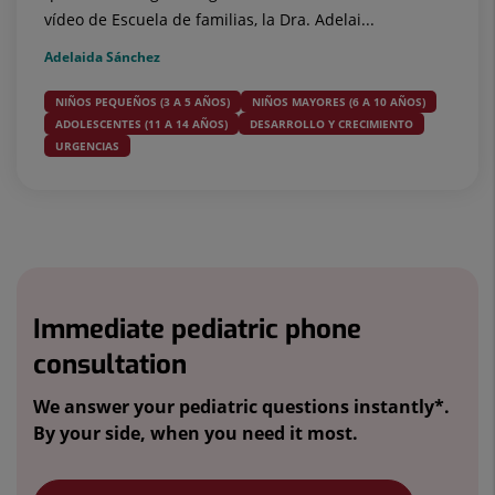
vídeo de Escuela de familias, la Dra. Adelai...
Adelaida Sánchez
NIÑOS PEQUEÑOS (3 A 5 AÑOS)
NIÑOS MAYORES (6 A 10 AÑOS)
ADOLESCENTES (11 A 14 AÑOS)
DESARROLLO Y CRECIMIENTO
URGENCIAS
Immediate
pediatric
Immediate pediatric phone
phone
consultation
consultation
We answer your
pediatric questions
instantly*.
By your side, when you need it most
.