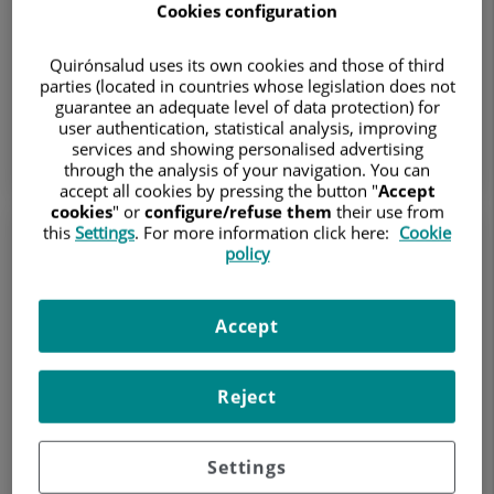
alergia a la proteína de leche de vaca o intolerancia a
Cookies configuration
la lactosa. El doctor Jesús González P...
Quirónsalud uses its own cookies and those of third
Jesús González Pérez
parties (located in countries whose legislation does not
guarantee an adequate level of data protection) for
BEBÉS (0 A 2 AÑOS)
NIÑOS PEQUEÑOS (3 A 5 AÑOS)
user authentication, statistical analysis, improving
NIÑOS MAYORES (6 A 10 AÑOS)
ADOLESCENTES (11 A 14 AÑOS)
services and showing personalised advertising
ALIMENTACIÓN
through the analysis of your navigation. You can
accept all cookies by pressing the button "
Accept
cookies
" or
configure/refuse them
their use from
this
Settings
. For more information click here:
Cookie
policy
Accept
Reject
11 de febrero de 2025
Settings
Apnea del sueño en niños: causas y