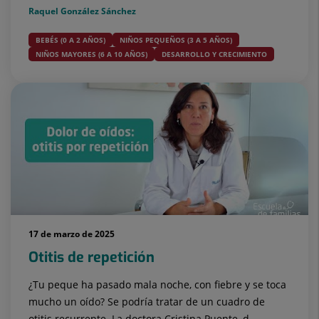
Raquel González Sánchez
BEBÉS (0 A 2 AÑOS)
NIÑOS PEQUEÑOS (3 A 5 AÑOS)
NIÑOS MAYORES (6 A 10 AÑOS)
DESARROLLO Y CRECIMIENTO
17 de marzo de 2025
Otitis de repetición
¿Tu peque ha pasado mala noche, con fiebre y se toca
mucho un oído? Se podría tratar de un cuadro de
otitis recurrente. La doctora Cristina Puente, d...