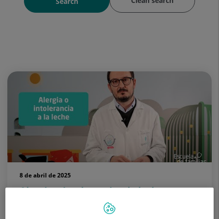
Clean search
Search
8 de abril de 2025
Alergia o intolerancia a la leche
¿A tu hijo no le sienta bien la leche? Puede que tenga