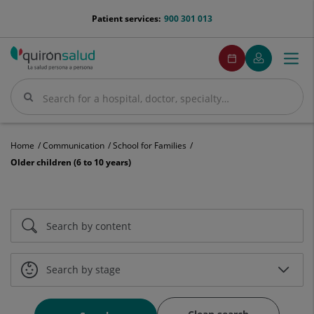
Jump to content
menu-
Patient services:
900 301 013
telefono
menuPedirCita
Make
My
Togg
Menu
an
Quirónsalud
navi
appointment
Search
Search
Home
Communication
School for Families
Older children (6 to 10 years)