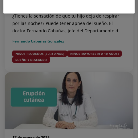
cómo manejar la situación
¿Tienes la sensación de que tu hijo deja de respirar
por las noches? Puede tener apnea del sueño. El
doctor Fernando Cabañas, jefe del Departamento d...
Fernando Cabañas González
NIÑOS PEQUEÑOS (3 A 5 AÑOS)
NIÑOS MAYORES (6 A 10 AÑOS)
SUEÑO Y DESCANSO
17 de marzo de 2025