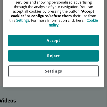
services and showing personalised advertising
through the analysis of your navigation. You can
accept all cookies by pressing the button "
Accept
cookies
" or
configure/refuse them
their use from
13 de mayo de 2026
this
Settings
. For more information click here:
Cookie
policy
NEUROCIRUGÍA
HOSPITAL UNIVERSITARIO RUBER JUAN BRAVO
El Dr. Hugo Santos Benítez, jefe de equipo de neurocirugía del
Accept
Hospital Universitario Ruber Juan Bravo explica en qué
consiste esta técnica quirúrgica y en qué casos está
recomendada.
Reject
Tweet
Share
Share
this
on
on
Settings
Facebook
Linkedin
ideos
Videos