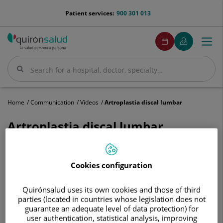
Jump to content
menu-
Patient services:
900 301 013
telefono
menuPedirCita
Make
My
Togg
Menu
an
Quirónsalud
navi
appointment
Search
Search
Home
Communication
Videos
Artroplastia discal lumbar
Artroplastia discal lumbar
Cookies configuration
Quirónsalud uses its own cookies and those of third
parties (located in countries whose legislation does not
guarantee an adequate level of data protection) for
user authentication, statistical analysis, improving