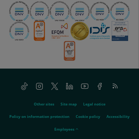
Tiktok
Instagram
Twitter
Linkedin
Youtube
Facebook
Feed
menu-
RSS
social
menu-
Other sites
Site map
Legal notice
legal
Policy on information protection
Cookie policy
Accessibility
menu-
Employees
empleados