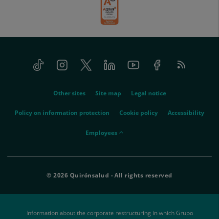
Tiktok
Instagram
Twitter
Linkedin
Youtube
Facebook
Feed
menu-
RSS
social
menu-
Other sites
Site map
Legal notice
legal
Policy on information protection
Cookie policy
Accessibility
menu-
Employees
empleados
© 2026 Quirónsalud - All rights reserved
Information about the corporate restructuring in which Grupo