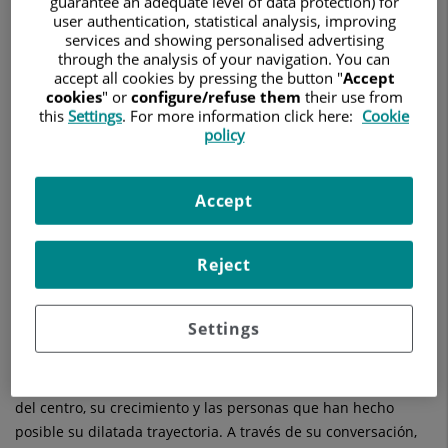
guarantee an adequate level of data protection) for
user authentication, statistical analysis, improving
services and showing personalised advertising
through the analysis of your navigation. You can
accept all cookies by pressing the button "
Accept
cookies
" or
configure/refuse them
their use from
this
Settings
. For more information click here:
Cookie
policy
27 de noviembre de 2025
HOSPITAL UNIVERSITARIO FUNDACIÓN JIMÉNEZ DÍAZ
Accept
En el último episodio del proyecto audiovisual ‘Futuro de
Reject
nuestra historia’ del Hospital Universitario Fundación Jiménez
Díaz, rendimos homenaje a casi un siglo de compromiso,
innovación y humanidad. Rosa Menéndez, secretaria de
Settings
Gerencia, y Luis Galán, exdirector del Departamento de
Personal, comparten sus vivencias y recuerdos de varias
décadas trabajando en el hospital, ahondando en la evolución
del centro, su crecimiento y las personas que han hecho
posible su dilatada trayectoria. A través de su conversación,