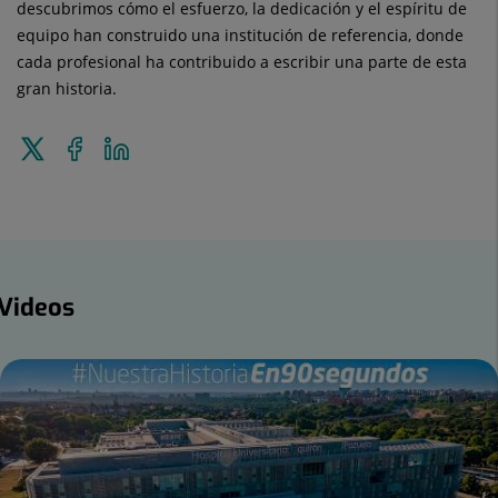
descubrimos cómo el esfuerzo, la dedicación y el espíritu de
equipo han construido una institución de referencia, donde
cada profesional ha contribuido a escribir una parte de esta
gran historia.
Tweet
Share
Share
this
on
on
Facebook
Linkedin
ideos
Videos
mber
ders: