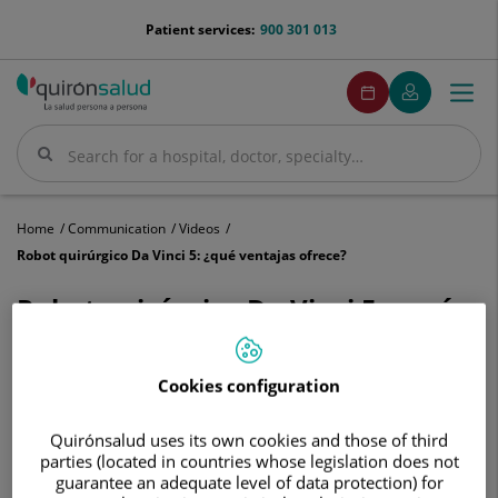
Jump to content
menu-
Patient services:
900 301 013
telefono
menuPedirCita
Make
My
Togg
Menu
an
Quirónsalud
navi
appointment
Search
Search
Home
Communication
Videos
Robot quirúrgico Da Vinci 5: ¿qué ventajas ofrece?
Robot quirúrgico Da Vinci 5: ¿qué
ventajas ofrece?
Cookies configuration
Quirónsalud uses its own cookies and those of third
parties (located in countries whose legislation does not
guarantee an adequate level of data protection) for