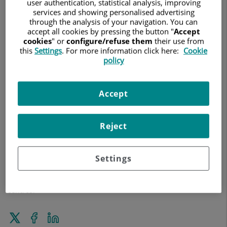
user authentication, statistical analysis, improving
services and showing personalised advertising
through the analysis of your navigation. You can
accept all cookies by pressing the button "
Accept
cookies
" or
configure/refuse them
their use from
this
Settings
. For more information click here:
Cookie
policy
30 de enero de 2026
HOSPITAL UNIVERSITARIO FUNDACIÓN JIMÉNEZ DÍAZ
Accept
¿Qué cambia con la llegada de la nueva generación de robots
quirúrgicos más avanzados? El Dr. Miguel Sánchez Encinas,
Reject
del Hospital Universitario Rey Juan Carlos, el Dr. Francisco J.
Moradiellos, del Hospital Universitario Quirónsalud Madrid, y
el Dr. Damián García Olmo, del Hospital Universitario
Settings
Fundación Jiménez Díaz, explican qué supone la
incorporación de los nuevos robots Da Vinci 5, en estos tres
centros.
Tweet
Share
Share
this
on
on