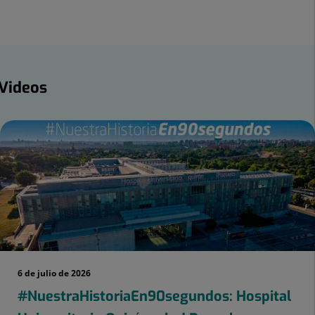
Facebook
Linkedin
ideos
Videos
mber
ders:
6 de julio de 2026
#NuestraHistoriaEn90segundos: Hospital