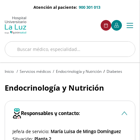
Saltar al contenido
menu-
Atención al paciente:
900 301 013
telefono
menu
Este
Este
Pedir
Mi
Togg
Menú
enlace
enlace
acceso
cita
Quirónsalud
se
se
navi
abrirá
abrirá
en
en
una
una
Buscar
ventana
ventana
Buscar
nueva.
nueva.
Inicio
Servicios médicos
Endocrinología y Nutrición
Diabetes
Endocrinología y Nutrición
Responsables y contacto:
Jefe/a de servicio:
María Luisa de Mingo Domínguez
Situación:
Planta 2