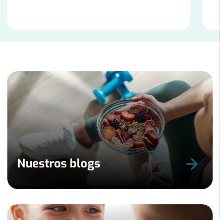
Diapositiva
1
de
9
Nuestros blogs