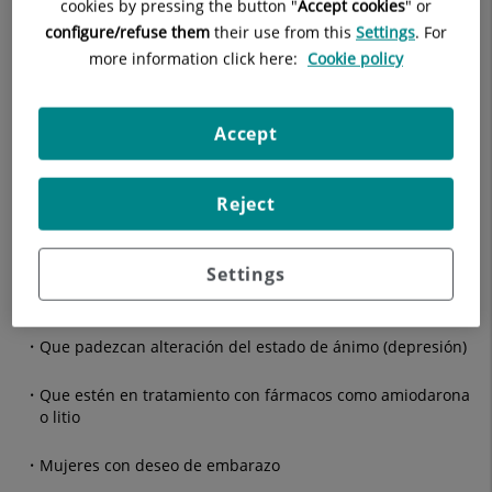
mujeres que en hombres.
cookies by pressing the button "
Accept cookies
" or
configure/refuse them
their use from this
Settings
. For
Es aconsejable hacer un estudio tiroideo en personas:
more information click here:
Cookie policy
Con síntomas sospechosos de hipo o hipertiroidismo o
sensación de "bulto" en la región inferior del cuello.
Accept
Con antecedentes familiares de problemas tiroideos
(disfunción o nódulos)
Reject
Con enfermedades autoinmunes (por ejemplo, celiaquía o
diabetes tipo 1)
Settings
Que hayan recibido radiación en la zona cervical
Que padezcan alteración del estado de ánimo (depresión)
Que estén en tratamiento con fármacos como amiodarona
o litio
Mujeres con deseo de embarazo