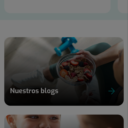
Diapositiva
1
de
9
Nuestros blogs