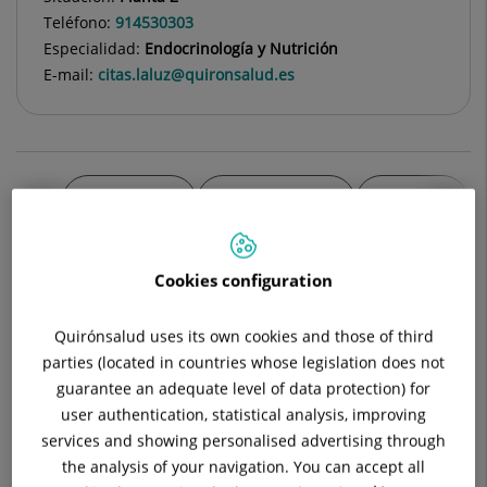
Teléfono:
914530303
Especialidad:
Endocrinología y Nutrición
E-mail:
citas.laluz@quironsalud.es
Descripción
Equipo Médico
Diabetes
Cookies configuration
La patología tiroidea tanto disfunciones por déficit de
Quirónsalud uses its own cookies and those of third
hormona (hipotiroidismo) como por exceso (hipertiroidismo) y
parties (located in countries whose legislation does not
la presencia de nódulos tiroideos (en muchas ocasiones
guarantee an adequate level of data protection) for
detectados de forma accidental) son motivos de consulta muy
user authentication, statistical analysis, improving
frecuentes en Endocrinología.
services and showing personalised advertising through
En general, toda la patología tiroidea es más frecuente en
the analysis of your navigation. You can accept all