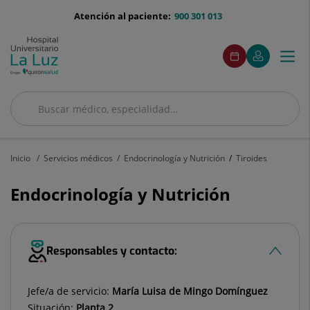
Saltar al contenido
menu-
Atención al paciente:
900 301 013
telefono
menu
Este
Este
Pedir
Mi
Togg
Menú
enlace
enlace
acceso
cita
Quirónsalud
se
se
navi
abrirá
abrirá
en
en
una
una
Buscar
ventana
ventana
Buscar
nueva.
nueva.
Inicio
Servicios médicos
Endocrinología y Nutrición
Tiroides
Endocrinología y Nutrición
Responsables y contacto:
Jefe/a de servicio:
María Luisa de Mingo Domínguez
Situación:
Planta 2