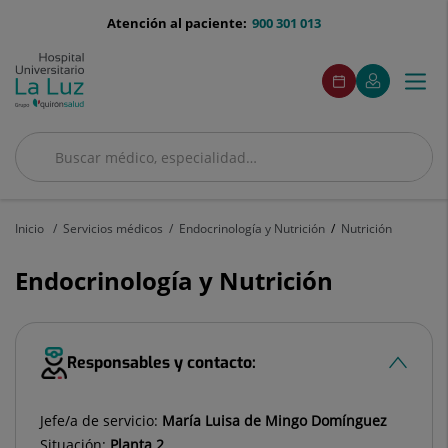
Saltar al contenido
menu-
Atención al paciente:
900 301 013
telefono
menu
Este
Este
Pedir
Mi
Togg
Menú
enlace
enlace
acceso
cita
Quirónsalud
se
se
navi
abrirá
abrirá
en
en
una
una
Buscar
ventana
ventana
Buscar
nueva.
nueva.
Inicio
Servicios médicos
Endocrinología y Nutrición
Nutrición
Endocrinología y Nutrición
Responsables y contacto:
Jefe/a de servicio:
María Luisa de Mingo Domínguez
Situación:
Planta 2