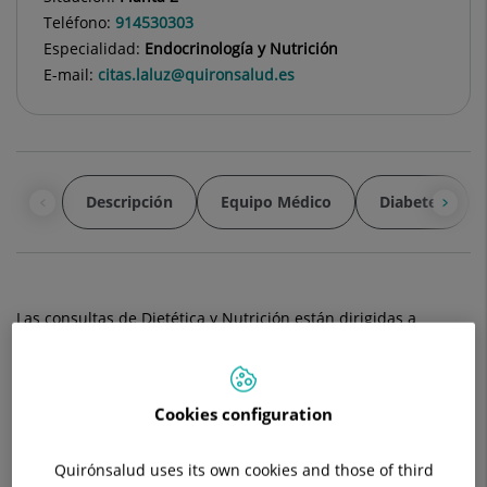
Teléfono:
914530303
Especialidad:
Endocrinología y Nutrición
E-mail:
citas.laluz@quironsalud.es
Descripción
Equipo Médico
Diabetes
Las consultas de Dietética y Nutrición están dirigidas a
cualquier persona que desee mejorar su alimentación tenga
o no un peso inadecuado o una enfermedad.
El aprendizaje de hábitos sanos y una nutrición saludable y
Cookies configuration
equilibrada no sólo permite mantener un peso óptimo sino
prevenir múltiples enfermedades.
Quirónsalud uses its own cookies and those of third