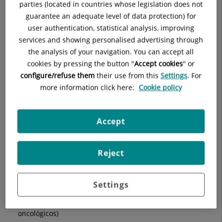
parties (located in countries whose legislation does not
Además, la identificación de falsos mitos de alimentación y de
guarantee an adequate level of data protection) for
las insanas y, a veces peligrosas, "dietas milagro" es otro de
user authentication, statistical analysis, improving
los objetivos de nuestras dietistas.
services and showing personalised advertising through
the analysis of your navigation. You can accept all
Nuestro equipo de dietistas-nutricionistas realizan planes de
cookies by pressing the button "
Accept cookies
" or
alimentación personales y adaptados a las necesidades de
configure/refuse them
their use from this
Settings
. For
cada paciente como, por ejemplo:
more information click here:
Cookie policy
Sobrepeso/ obesidad
Celiaquía
Accept
Intolerancia a lactosa o fructosa
Reject
Alergias alimentarias
Vegetarianos o veganos
Settings
Bajo peso (Trastornos de conducta alimentaria o pacientes
oncológicos)