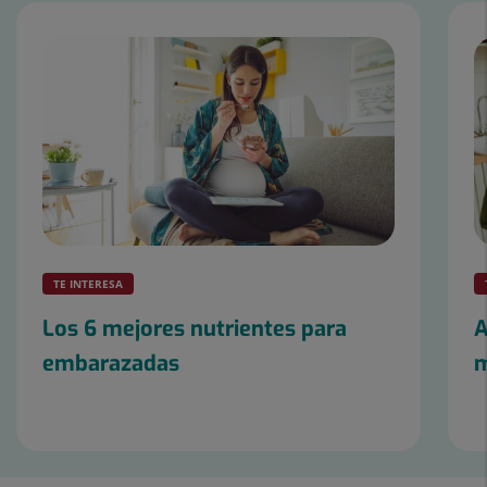
Número
de
diapositivas:
9
TE INTERESA
Los 6 mejores nutrientes para
A
embarazadas
m
Diapositiva
1