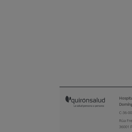
Hospit
Domín
C-36-0
Rúa Fre
36001 