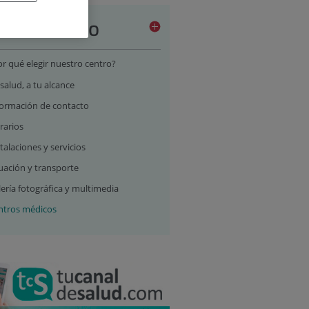
stro centro
r qué elegir nuestro centro?
salud, a tu alcance
formación de contacto
rarios
talaciones y servicios
uación y transporte
ería fotográfica y multimedia
ntros médicos