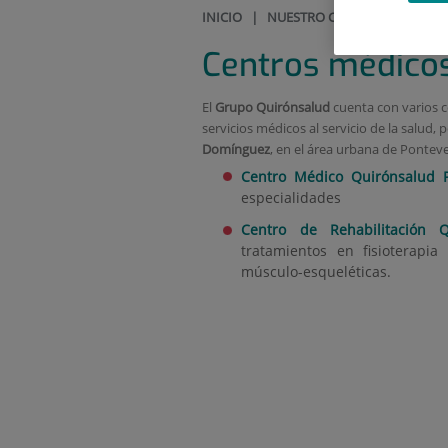
INICIO
|
NUESTRO CENTRO
|
CENTR
Centros médico
El
Grupo Quirónsalud
cuenta con varios c
servicios médicos al servicio de la salud
Domínguez
, en el área urbana de Ponteve
Centro Médico Quirónsalud 
especialidades
Centro de Rehabilitación Q
tratamientos en fisioterapi
músculo-esqueléticas.