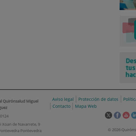
Aviso legal
Protección de datos
Políti
al Quirónsalud Miguel
Contacto
Mapa Web
guez
Este
Este
Est
00124
enlace
enlace
enl
i Xoan de Navarrete, 9
se
se
se
© 2026 Quiróns
Pontevedra Pontevedra
abrirá
abrirá
abr