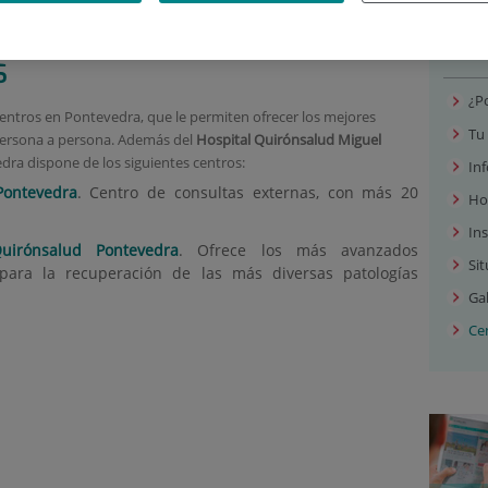
OS MÉDICOS
Nue
s
¿Po
entros en Pontevedra, que le permiten ofrecer los mejores
Tu 
, persona a persona. Además del
Hospital Quirónsalud Miguel
dra dispone de los siguientes centros:
In
Pontevedra
. Centro de consultas externas, con más 20
Ho
Ins
uirónsalud Pontevedra
. Ofrece los más avanzados
Sit
a para la recuperación de las más diversas patologías
Gal
Ce