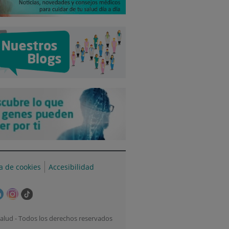
ca de cookies
Accesibilidad
e
Este
Este
Enlace
ace
enlace
enlace
a
se
se
una
alud - Todos los derechos reservados
irá
abrirá
abrirá
aplicación