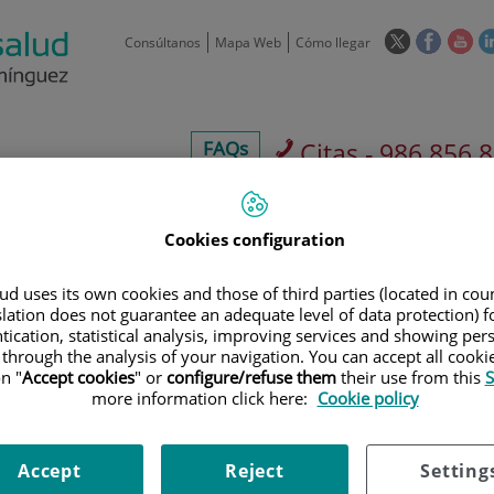
Este
Este
Est
Consúltanos
Mapa Web
Cómo llegar
enlace
enlace
enl
se
se
se
abrirá
abrirá
abr
en
en
en
centros-
FAQs
Citas - 986 856 
una
una
un
faq
ventana
ventan
ve
 de
Aseguradoras y
Nuestro
Sala
nueva.
nueva.
nue
os
mutuas
centro
pre
Cookies configuration
d uses its own cookies and those of third parties (located in co
slation does not guarantee an adequate level of data protection) f
Aseguradoras y
Unidad de Neuro-
tication, statistical analysis, improving services and showing per
 through the analysis of your navigation. You can accept all cooki
mutuas
Rehabilitación
n "
Accept cookies
" or
configure/refuse them
their use from this
S
more information click here:
Cookie policy
900 301 013
Teléfono de atención al usuario
Accept
Reject
Setting