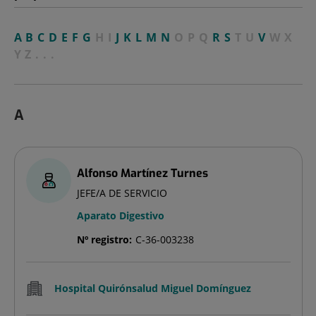
A
B
C
D
E
F
G
H
I
J
K
L
M
N
O
P
Q
R
S
T
U
V
W
X
Y
Z
...
A
Alfonso Martínez Turnes
JEFE/A DE SERVICIO
Aparato Digestivo
Nº registro:
C-36-003238
Hospital Quirónsalud Miguel Domínguez