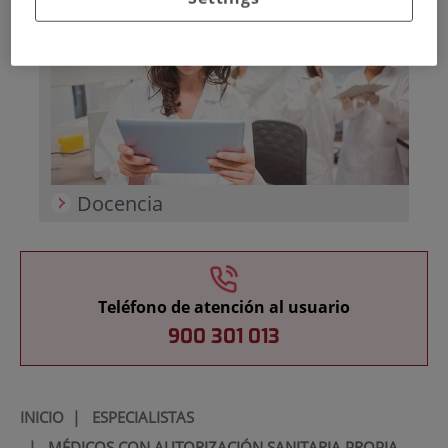
Docencia
Teléfono de atención al usuario
900 301 013
INICIO
|
ESPECIALISTAS
|
MÉDICOS CON AUTORIZACIÓN SANITARIA PROPIA