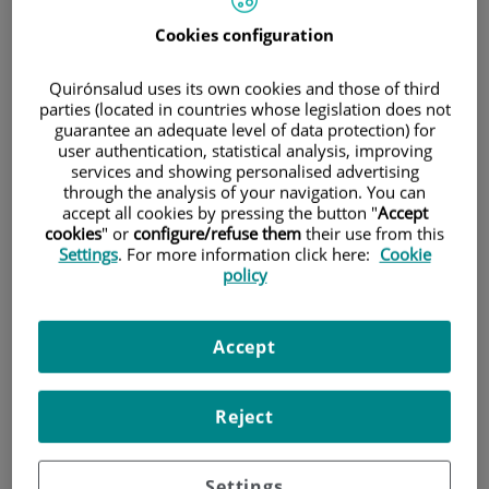
Cookies configuration
Pacientes y visitantes
Quirónsalud uses its own cookies and those of third
parties (located in countries whose legislation does not
guarantee an adequate level of data protection) for
user authentication, statistical analysis, improving
services and showing personalised advertising
through the analysis of your navigation. You can
accept all cookies by pressing the button "
Accept
cookies
" or
configure/refuse them
their use from this
Aseguradoras y mutuas
Settings
. For more information click here:
Cookie
policy
Accept
Reject
Unidad de Neuro-Rehabilitación
Settings