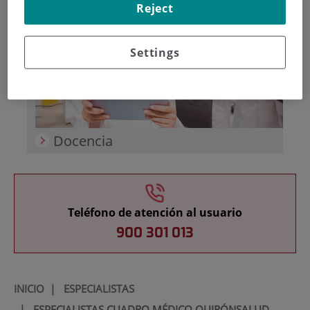
Reject
Settings
Docencia
Teléfono de atención al usuario
900 301 013
INICIO
|
ESPECIALISTAS
|
ESPECIALISTAS CUADRO MÉDICO QUIRÓNSALUD