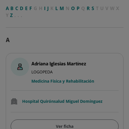
A
B
C
D
E
F
G
H
I
J
K
L
M
N
O
P
Q
R
S
T
U
V
W
X
Y
Z
...
A
Adriana Iglesias Martínez
LOGOPEDA
Medicina Física y Rehabilitación
Hospital Quirónsalud Miguel Domínguez
Ver ficha