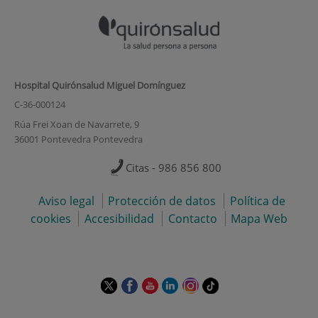
Hospital Quirónsalud Miguel Domínguez
C-36-000124
Rúa Frei Xoan de Navarrete, 9
36001 Pontevedra Pontevedra
Citas - 986 856 800
Aviso legal
Protección de datos
Política de
cookies
Accesibilidad
Contacto
Mapa Web
Este
Este
Este
Este
Este
Enlace
enlace
enlace
enlace
enlace
enlace
a
se
se
se
se
se
una