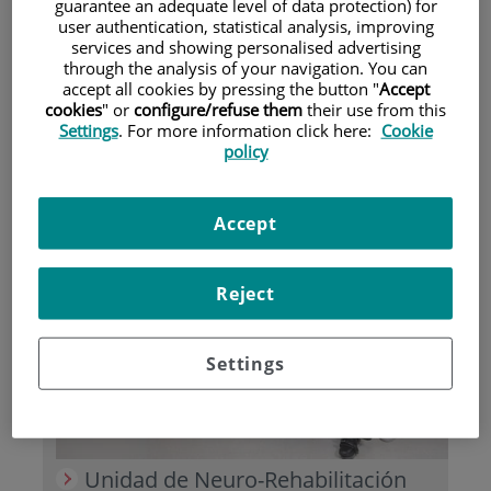
guarantee an adequate level of data protection) for
user authentication, statistical analysis, improving
services and showing personalised advertising
Pacientes y visitantes
through the analysis of your navigation. You can
accept all cookies by pressing the button "
Accept
cookies
" or
configure/refuse them
their use from this
Settings
. For more information click here:
Cookie
policy
Accept
Aseguradoras y mutuas
Reject
Settings
Unidad de Neuro-Rehabilitación