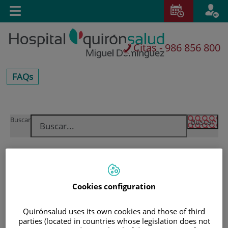
Saltar al contenido
E
Toggle
navigation
Citas - 986 856 800
centros-
FAQs
faq
Saltar
Buscar
al
contenido
Cookies configuration
Quirónsalud uses its own cookies and those of third
parties (located in countries whose legislation does not