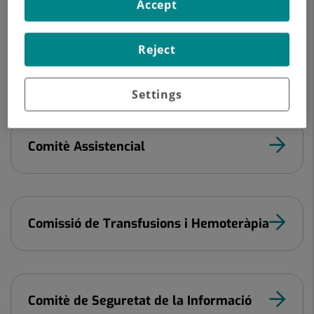
Accept
Comissió de Garantia de Qualitat a
Diagnòstic per la Imatge i Àrea
Reject
Quirúrgica
Settings
Comitè Assistencial
Comissió de Transfusions i Hemoteràpia
Comitè de Seguretat de la Informació