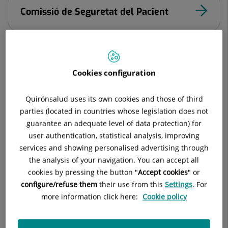
Comissió de Seguretat del Pacient
Comissió d’Experiència del Pacient
Cookies configuration
Quirónsalud uses its own cookies and those of third
parties (located in countries whose legislation does not
Comitè de Qualitat
guarantee an adequate level of data protection) for
user authentication, statistical analysis, improving
services and showing personalised advertising through
the analysis of your navigation. You can accept all
cookies by pressing the button "
Accept cookies
" or
Comitè de Medi Ambient i Gestió
configure/refuse them
their use from this
Settings
. For
Energètica
more information click here:
Cookie policy