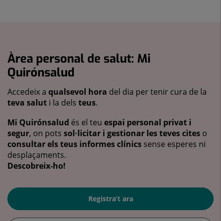
Àrea personal de salut: Mi
Quirónsalud
Accedeix a
qualsevol hora
del dia per tenir cura de la
teva salut
i la dels
teus
.
Mi Quirónsalud
és el teu
espai personal privat i
segur
, on pots
sol·licitar i gestionar les teves cites
o
consultar els teus informes clínics
sense esperes ni
desplaçaments.
Descobreix-ho!
Registra’t ara