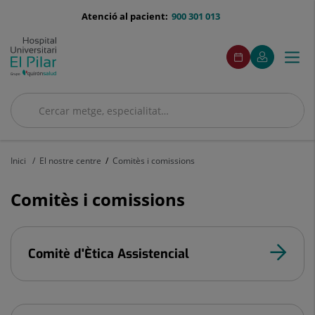
Saltar al contingut
menu-
Atenció al pacient:
900 301 013
telefono
menuAcceso
Aquest
Aquest
Demaneu
El
Togg
Menú
enllaç
enllaç
cita
meu
s'obrirà
s'obrirà
navi
Quirónsalud
en
en
una
una
finestra
finestra
Cercar
nova.
nova.
Cercar
Inici
El nostre centre
Comitès i comissions
Comitès i comissions
Comitè d'Ètica Assistencial