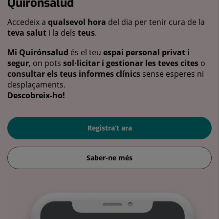
Quirónsalud
Accedeix a
qualsevol hora
del dia per tenir cura de la
teva salut
i la dels
teus
.
Mi Quirónsalud
és el teu
espai personal privat i
segur
, on pots
sol·licitar i gestionar les teves cites
o
consultar els teus informes clínics
sense esperes ni
desplaçaments.
Descobreix-ho!
Registra’t ara
Saber-ne més