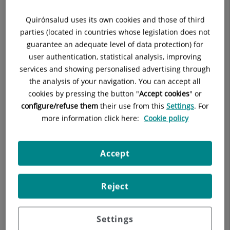
d'aquelles malalties que necessiten de nous fàrmacs i
tècniques, i posar a la disposició dels nostres pacients l'accés
Quirónsalud uses its own cookies and those of third
precoç als tractaments més innovadors.
parties (located in countries whose legislation does not
guarantee an adequate level of data protection) for
Més informació sobre assajos clínics
user authentication, statistical analysis, improving
services and showing personalised advertising through
the analysis of your navigation. You can accept all
cookies by pressing the button "
Accept cookies
" or
configure/refuse them
their use from this
Settings
. For
more information click here:
Cookie policy
Accept
Reject
Els nostres blogs
Settings