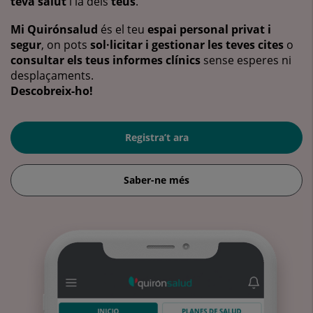
teva salut
i la dels
teus
.
Mi Quirónsalud
és el teu
espai personal privat i
segur
, on pots
sol·licitar i gestionar les teves cites
o
consultar els teus informes clínics
sense esperes ni
desplaçaments.
Descobreix-ho!
Registra’t ara
Saber-ne més