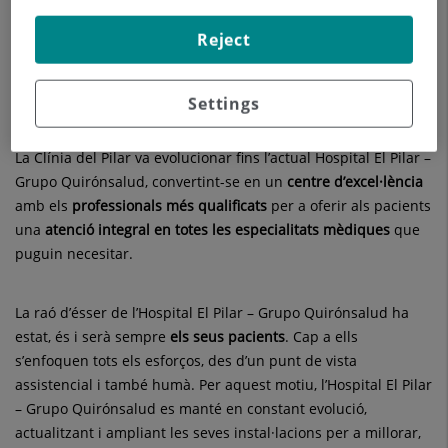
a les instal·lacions de la clínica. Al 2014, la Clínica del Pilar
passa a formar part del Grupo Quirónsalud, el que va suposar
Reject
una important aposta de futur per a potenciar i ampliar la
cartera de serveis assistencials i consolidar la situació de
l’Hospital com a centre hospitalària de referència a Barcelona.
Settings
La Clínia del Pilar va evolucionar fins l’actual Hospital El Pilar –
Grupo Quirónsalud, convertint-se en un
centre d’excel·lència
amb els
professionals més qualificats
per a oferir als pacients
una
atenció integral
en totes les especialitats mèdiques
que
puguin necesitar.
La raó d’ésser de l’Hospital El Pilar – Grupo Quirónsalud ha
estat, és i serà sempre
els seus pacients
. Cap a ells
s’enfoquen tots els esforços, des d’un punt de vista
assistencial i també humà. Per aquest motiu, l’Hospital El Pilar
– Grupo Quirónsalud es manté en constant evolució,
actualitzant i ampliant les seves instal·lacions per a millorar,