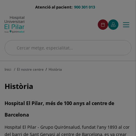
Saltar al contingut
menu-
Atenció al pacient:
900 301 013
telefono
menuAcceso
Aquest
Aquest
Demaneu
El
Togg
Menú
enllaç
enllaç
cita
meu
s'obrirà
s'obrirà
navi
Quirónsalud
en
en
una
una
finestra
finestra
Cercar
nova.
nova.
Cercar
Inici
El nostre centre
Història
Història
Hospital El Pilar, més de 100 anys al centre de
Barcelona
Hospital El Pilar - Grupo Quirónsalud, fundat l'any 1893 al cor
del barri de Sant Gervasi al centre de Barcelona, es va crear