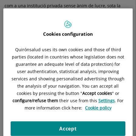
com a una institució privada sense ànim de lucre, sota la
propietat i gestió de la Congregació de Germanes de la Caritat
de Santa Anna.
Cookies configuration
Al llarg de la seva història, l’antiga Clínica va formar part d'un
grup assistencial més ampli, juntament amb el Sanatori de
Ntra. Sra. del Rosari a Madrid, la Casa de Salut a València i
Quirónsalud uses its own cookies and those of third
d'altres instal·lacions sanitàries als països en vies de
parties (located in countries whose legislation does not
desenvolupament. Constava inicialment de diversos pavellons
guarantee an adequate level of data protection) for
aïllats. La seva missió fundacional era la de donar assistència
user authentication, statistical analysis, improving
als mariners i a les persones en situació de vulnerabilitat de
services and showing personalised advertising through
la ciutat.
the analysis of your navigation. You can accept all
cookies by pressing the button "
Accept cookies
" or
Amb successives ampliacions i remodelacions, als anys 80 va
configure/refuse them
their use from this
Settings
. For
adoptar l'estructura de dos pavellons de cinc plantes
more information click here:
Cookie policy
comunicats entre sí, redissenyant l’edifici inicial. Al gener de
2008, l'Institut Cardiovascular Sant Jordi (ICSJ) adquireix la
Accept
Clínica del Pilar, traslladant els seus professionals i tecnologia