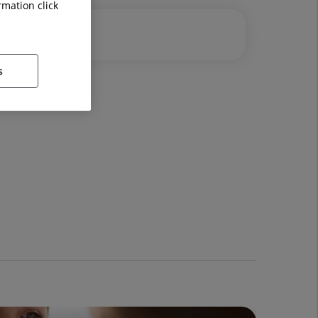
rmation click
s