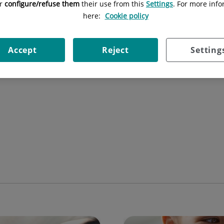
or
configure/refuse them
their use from this
Settings
. For more info
here:
Cookie policy
No hi ha esdeveniments en el mes indicat.
Accept
Reject
Setting