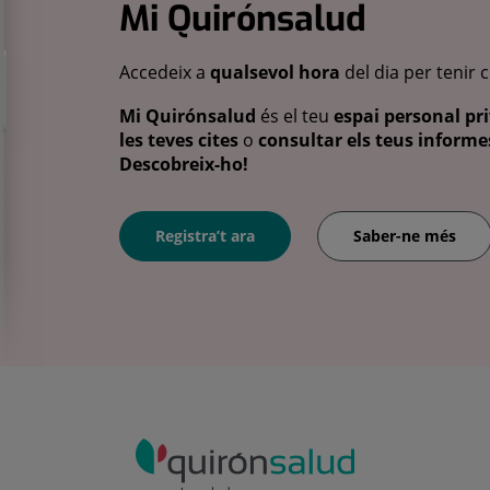
Mi Quirónsalud
Accedeix a
qualsevol hora
del dia per tenir 
Mi Quirónsalud
és el teu
espai personal pri
les teves cites
o
consultar els teus informes
Descobreix-ho!
Registra’t ara
Saber-ne més