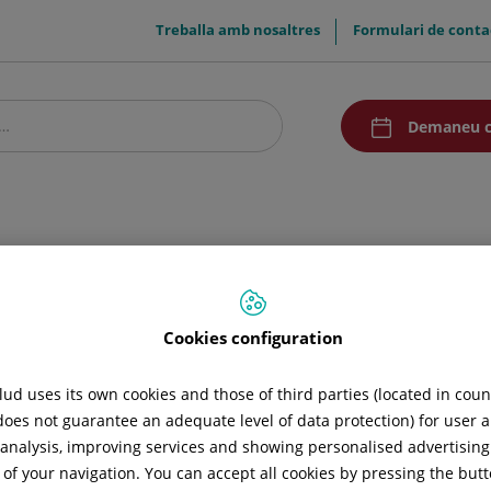
menuTop
Treballa amb nosaltres
Formulari de conta
menuAcceso
Demaneu c
stre centre
Pacients i visitants
Investigació
Comunicació
Promocion
Cookies configuration
 activitats dedicades a millorar el teu benestar i salut.
ud uses its own cookies and those of third parties (located in cou
 does not guarantee an adequate level of data protection) for user a
D’agost 2026
l analysis, improving services and showing personalised advertisin
 of your navigation. You can accept all cookies by pressing the butt