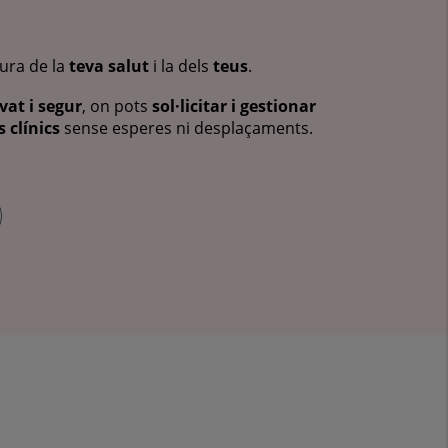
cura de la
teva salut
i la dels
teus
.
vat i segur
, on pots
sol·licitar i gestionar
 clínics
sense esperes ni desplaçaments.