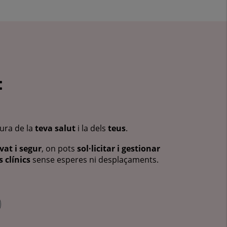
:
cura de la
teva salut
i la dels
teus
.
vat i segur
, on pots
sol·licitar i gestionar
 clínics
sense esperes ni desplaçaments.