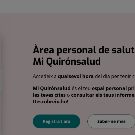
Àrea personal de salut
Mi Quirónsalud
Accedeix a
qualsevol hora
del dia per tenir 
Mi Quirónsalud
és el teu
espai personal pri
les teves cites
o
consultar els teus informes
Descobreix-ho!
Registra’t ara
Saber-ne més