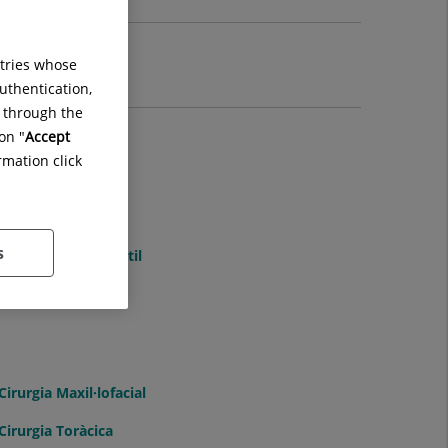
ntries whose
uthentication,
g through the
on "
Accept
rmation click
Anestèsia
s
Àrea Maternoinfantil
Cirurgia Maxil·lofacial
Cirurgia Toràcica