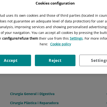
Cookies configuration
U
V
W
X
Y
Z
ud uses its own cookies and those of third parties (located in cou
 does not guarantee an adequate level of data protection) for user a
l analysis, improving services and showing personalised advertisin
 of your navigation. You can accept all cookies by pressing the butt
or
configure/refuse them
their use from this
Settings
. For more info
here:
Cookie policy
Anàlisis Clíniques
Accept
Reject
Setting
Aparell Digestiu
Cirurgia General i Digestiva
Cirurgia Plàstica i Reparadora