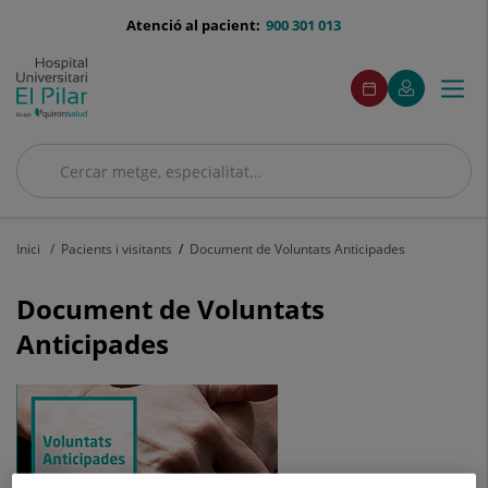
Saltar al contingut
menu-
Atenció al pacient:
900 301 013
telefono
menuAcceso
Aquest
Aquest
Demaneu
El
Togg
Menú
enllaç
enllaç
cita
meu
s'obrirà
s'obrirà
navi
Quirónsalud
en
en
una
una
finestra
finestra
Cercar
nova.
nova.
Cercar
Inici
Pacients i visitants
Document de Voluntats Anticipades
Document de Voluntats
Anticipades