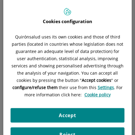
Cookies configuration
Quirónsalud uses its own cookies and those of third
parties (located in countries whose legislation does not
guarantee an adequate level of data protection) for
user authentication, statistical analysis, improving
services and showing personalised advertising through
the analysis of your navigation. You can accept all
cookies by pressing the button "
Accept cookies
" or
D
escarrega el document de Voluntats
configure/refuse them
their use from this
Settings
. For
anticipade
s
more information click here:
Cookie policy
Prendre decisions relacionades amb els problemes de salut
presents o futurs perquè puguin ser aplicables quan la
Accept
persona no pot decidir per si mateixa és un dret reconegut
per la legislació vigent. Sempre és recomanable fer-ho
Reject