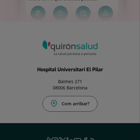
Hospital Universitari El Pilar
Balmes 271
08006 Barcelona
Com arribar?
Social
TikTok
Aquest
Instagram
Aquest
Twitter
Aquest
Linkedin
Aquest
Youtube
Aquest
Facebook
Aquest
Feed
Aquest