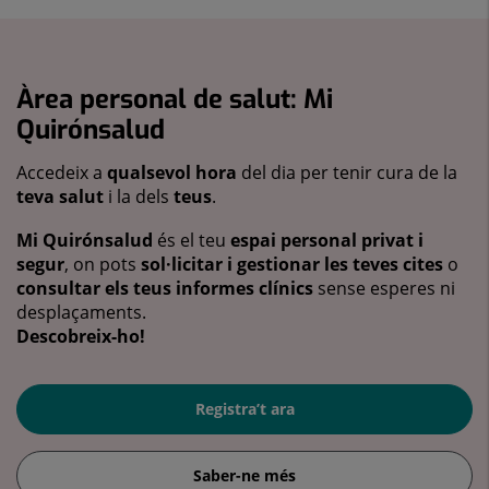
Àrea personal de salut: Mi
Quirónsalud
Accedeix a
qualsevol hora
del dia per tenir cura de la
teva salut
i la dels
teus
.
Mi Quirónsalud
és el teu
espai personal privat i
segur
, on pots
sol·licitar i gestionar les teves cites
o
consultar els teus informes clínics
sense esperes ni
desplaçaments.
Descobreix-ho!
Registra’t ara
Saber-ne més