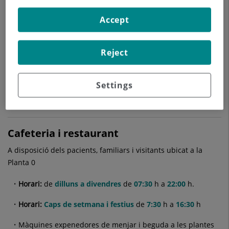
dels pacients i familiars que acudeixen al nostre hospital.
Accept
Ubicació:
Planta 0
Horari:
de
dilluns a divendres
de
09.30
h a
13.30
h i de
Reject
15.30
h a
18.00
h
Telèfon:
93 236 06 43
/
900 301 013
Settings
e-mail:
atencioncliente.cpilar@quironsalud.es
Cafeteria i restaurant
A disposició dels pacients, familiars i visitants ubicat a la
Planta 0
Horari:
de
dilluns a divendres
de
07:30
h a
22:00
h.
Horari:
Caps de setmana i festius
de
7:30
h a
16:30
h
Màquines expenedores de menjar i beguda a les plantes