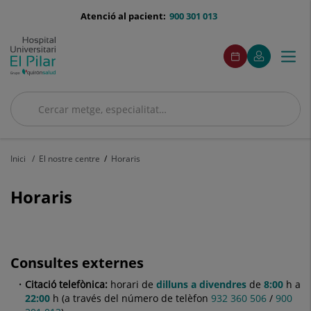
Saltar al contingut
menu-
Atenció al pacient:
900 301 013
telefono
menuAcceso
Aquest
Aquest
Demaneu
El
Togg
Menú
enllaç
enllaç
cita
meu
s'obrirà
s'obrirà
navi
Quirónsalud
en
en
una
una
finestra
finestra
Cercar
nova.
nova.
Cercar
Inici
El nostre centre
Horaris
Horaris
Consultes externes
Citació telefònica:
horari de
dilluns a divendres
de
8:00
h a
22:00
h (a través del número de telèfon
932 360 506
/
900