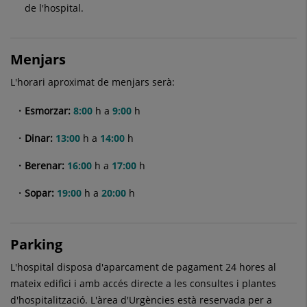
de l'hospital.
Menjars
L'horari aproximat de menjars serà:
Esmorzar:
8:00
h a
9:00
h
Dinar:
13:00
h a
14:00
h
Berenar:
16:00
h a
17:00
h
Sopar:
19:00
h a
20:00
h
Parking
L'hospital disposa d'aparcament de pagament 24 hores al
mateix edifici i amb accés directe a les consultes i plantes
d'hospitalització. L'àrea d'Urgències està reservada per a