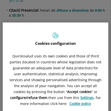
301 013
)
Citació Presencial:
horari de
dilluns a divendres
de
8:00
h
a
20:30
h
Cita on-line:
a través del portal del pacient
www.quironsalud.com
Cookies configuration
Recepció i punts d'informació
Quirónsalud uses its own cookies and those of third
El personal que hi ha als taulells de les portes d'entrada us
parties (located in countries whose legislation does not
facilitarà la informació que necessiteu sobre l'hospital.
guarantee an adequate level of data protection) for
Telèfon:
93 236 05 00
/
900 301 013
user authentication, statistical analysis, improving
services and showing personalised advertising through
the analysis of your navigation. You can accept all
Atenció al paciente
cookies by pressing the button "
Accept cookies
" or
configure/refuse them
their use from this
Settings
. For
El Servei d'Atenció al Pacient està integrat per un equip de
more information click here:
Cookie policy
professionals la missió dels quals és l'acolliment i l'orientació