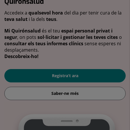
Quirónsalud
Accedeix a
qualsevol hora
del dia per tenir cura de la
teva salut
i la dels
teus
.
Mi Quirónsalud
és el teu
espai personal privat i
segur
, on pots
sol·licitar i gestionar les teves cites
o
consultar els teus informes clínics
sense esperes ni
desplaçaments.
Descobreix-ho!
Registra’t ara
Saber-ne més