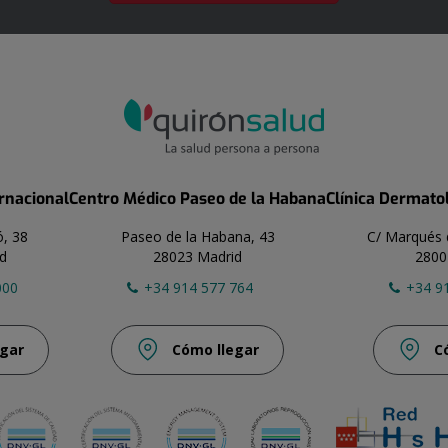
ernacional
Centro Médico Paseo de la Habana
Clínica Dermato
ó, 38
Paseo de la Habana, 43
C/ Marqués 
d
28023 Madrid
2800
000
+34 914 577 764
+34 9
gar
Cómo llegar
C