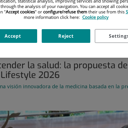
tication, statistical analysis, improving services and showing per
 through the analysis of your navigation. You can accept all cooki
n "
Accept cookies
" or
configure/refuse them
their use from this
S
more information click here:
Cookie policy
Accept
Reject
Setting
po y entender la salud: la propuesta del Hospital Ruber Internacional 
ender la salud: la propuesta de
 Lifestyle 2026
na visión innovadora de la medicina basada en la pre