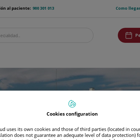
ruber-
ón al paciente:
900 301 013
Como llega
top
ruber-
Pe
pedirCita
icios destacados
Segunda opinión
Nuestros centros
Comunicación
Co
Cookies configuration
d uses its own cookies and those of third parties (located in co
slation does not guarantee an adequate level of data protection) f