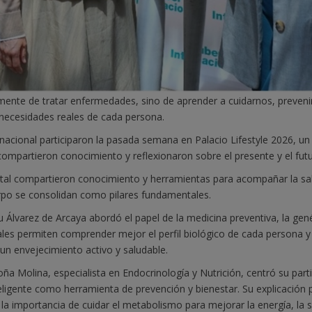
nte de tratar enfermedades, sino de aprender a cuidarnos, prevenir
necesidades reales de cada persona.
ernacional participaron la pasada semana en Palacio Lifestyle 2026, un
compartieron conocimiento y reflexionaron sobre el presente y el futu
spital compartieron conocimiento y herramientas para acompañar la sa
erpo se consolidan como pilares fundamentales.
 Álvarez de Arcaya abordó el papel de la medicina preventiva, la gené
es permiten comprender mejor el perfil biológico de cada persona y 
un envejecimiento activo y saludable.
ña Molina, especialista en Endocrinología y Nutrición, centró su parti
teligente como herramienta de prevención y bienestar. Su explicación p
 la importancia de cuidar el metabolismo para mejorar la energía, la sa