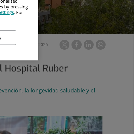
sonalised
es by pressing
ettings
. For
s
en Palacio Lifestyle 2026
l Hospital Ruber
vención, la longevidad saludable y el