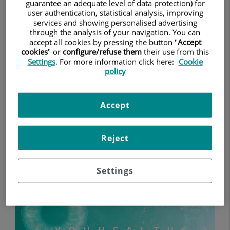
guarantee an adequate level of data protection) for
Quirónsalud lanza la tercera temporada de YouHealth,
user authentication, statistical analysis, improving
su proyecto audiovisual de divulgación sanitaria sobre
services and showing personalised advertising
enfermedades complejas y prevalentes
through the analysis of your navigation. You can
accept all cookies by pressing the button "
Accept
cookies
" or
configure/refuse them
their use from this
Noticias
Settings
. For more information click here:
Cookie
Quirónsalud lanza la tercera
policy
temporada de YouHealth, su
proyecto audiovisual de
Accept
divulgación sanitaria sobre
enfermedades complejas y
Reject
prevalentes
13 DE MAYO DE 2026
Settings