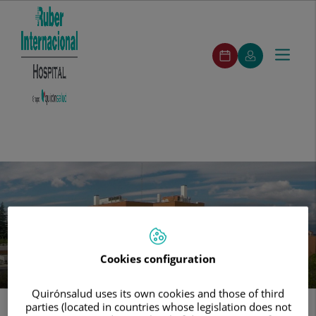
ruber-
Pedir
Mi
Toggle
Menú
pedirCita
cita
Quirónsalud
navigat
ruber-
Buscar
Buscar
Cuadro
Especialidades
Unidades
Servicios
Segunda
Nuestros
menuPrincipal
Médico
médicas
destacados
opinión
centros
Saltar al contenido
Cookies configuration
Quirónsalud uses its own cookies and those of third
parties (located in countries whose legislation does not
Inicio
Comunicación
Noticias