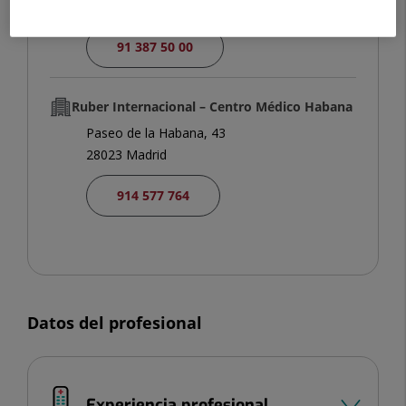
28034 Madrid
91 387 50 00
Ruber Internacional – Centro Médico Habana
Paseo de la Habana, 43
28023 Madrid
914 577 764
Datos del profesional
Experiencia profesional