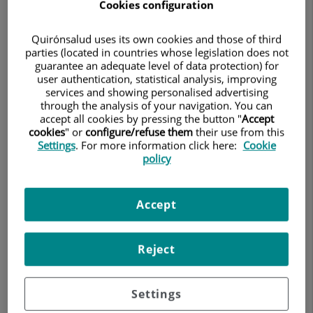
Cookies configuration
Quirónsalud uses its own cookies and those of third
parties (located in countries whose legislation does not
guarantee an adequate level of data protection) for
user authentication, statistical analysis, improving
services and showing personalised advertising
through the analysis of your navigation. You can
Gloria
López Sobrino
accept all cookies by pressing the button "
Accept
cookies
" or
configure/refuse them
their use from this
FACULTATIVO ESPECIALISTA PEDIATRÍA Y SUS
Settings
. For more information click here:
Cookie
ÁREAS ESPEC
policy
PEDIATRÍA Y SUS ÁREAS ESPECÍFICAS
Accept
Pedir cita
91 387 52 50
Reject
Hospital Ruber Internacional
Settings
Calle de la Masó, 38