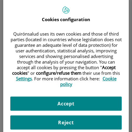
Cookies configuration
Quirónsalud uses its own cookies and those of third
parties (located in countries whose legislation does not
guarantee an adequate level of data protection) for
Oriol
Franch Ubia
user authentication, statistical analysis, improving
services and showing personalised advertising
JEFE/A DE SERVICIO
through the analysis of your navigation. You can
accept all cookies by pressing the button "
Accept
NEUROLOGÍA
cookies
" or
configure/refuse them
their use from this
Settings
. For more information click here:
Cookie
policy
Pedir cita
91 387 52 50
Accept
Hospital Ruber Internacional
Calle de la Masó, 38
Reject
28034 Madrid