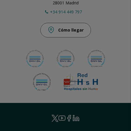
28001 Madrid
+34 914 449 797
Cómo llegar
Ruber
Youtube
Facebook
Linkedin
Twitter
-
Ruber