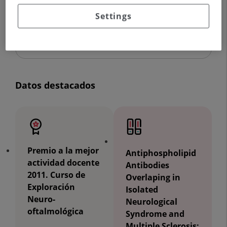
91 387 50 00
Settings
Datos destacados
Premio a la mejor
Antiphospholipid
actividad docente
Antibodies
2011. Curso de
Overlaping in
Exploración
Isolated
Neuro-
Neurological
oftalmológica
Syndrome and
Multiple Sclerosis: