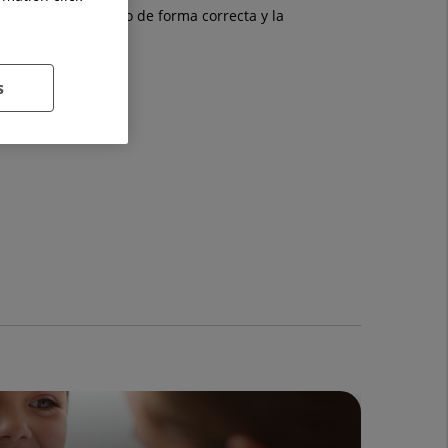
cimiento del vínculo de forma correcta y la
s