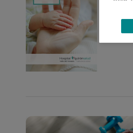
La forma de 
interacción 
Descarg