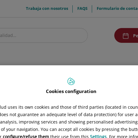
menuTop
Trabaja con nosotros
FAQS
Formulario de conta
menuAcce
Pe
estro centro
Pacientes y visitantes
Comunicación
e cuidados del recién nacido
Cookies configuration
cién nacido
ud uses its own cookies and those of third parties (located in cou
la Guía de cuidados del recién nacido
 does not guarantee an adequate level of data protection) for user a
l analysis, improving services and showing personalised advertisin
 y nacimiento de un bebé es un momento muy ilusionante para la
 of your navigation. You can accept all cookies by pressing the butt
 y expectativas. A su vez trae emparejadas una serie de dudas sobr
or
configure/refuse them
their use from this
Settings
. For more info