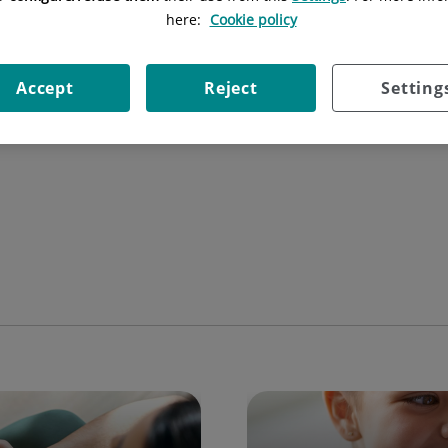
llevar a cabo estos cuidados va a condicionar el confort, el estable
here:
Cookie policy
familia - recién nacido.
Accept
Reject
Setting
ar guía