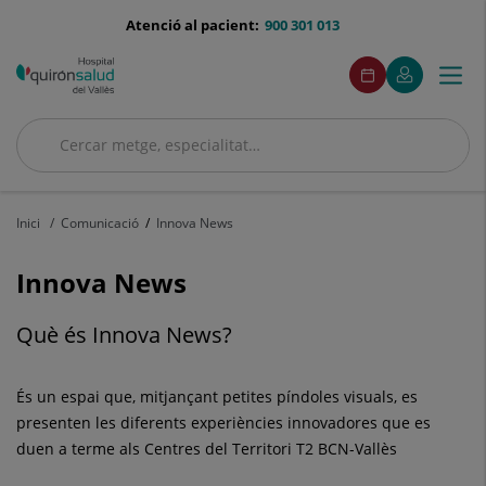
Saltar al contingut
menu-
Atenció al pacient:
900 301 013
telefono
menuAcceso
Aquest
Aquest
Demaneu
El
Togg
Menú
enllaç
enllaç
cita
meu
s'obrirà
s'obrirà
navi
Quirónsalud
en
en
una
una
Cercar
finestra
finestra
Cercar
nova.
nova.
Inici
Comunicació
Innova News
Innova News
Què és Innova News?
És un espai que, mitjançant petites píndoles visuals, es
presenten les diferents experiències innovadores que es
duen a terme als Centres del Territori T2 BCN-Vallès