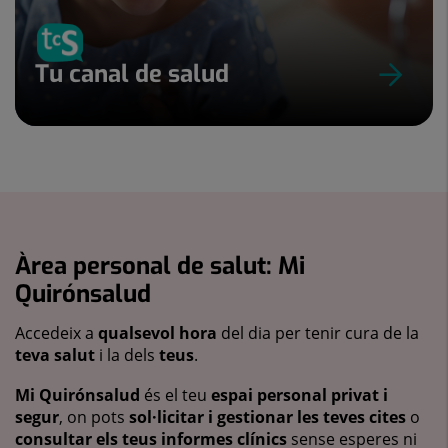
Tu canal de salud
Àrea personal de salut: Mi
Quirónsalud
Accedeix a
qualsevol hora
del dia per tenir cura de la
teva salut
i la dels
teus
.
Mi Quirónsalud
és el teu
espai personal privat i
segur
, on pots
sol·licitar i gestionar les teves cites
o
consultar els teus informes clínics
sense esperes ni