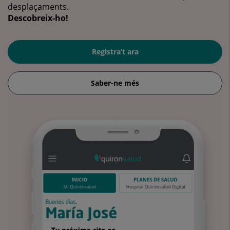
desplaçaments.
Descobreix-ho!
Registra’t ara
Saber-ne més