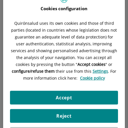
Cookies configuration
Siempre trataremos de que familiares y amigos del paciente
estén informados debidamente. Del mismo modo, se les
Quirónsalud uses its own cookies and those of third
informará de los horarios de visita en cada una de la
parties (located in countries whose legislation does not
unidades y/o servicios, todo ello con el objetivo de favorecer
guarantee an adequate level of data protection) for
el descanso de los pacientes y su pronta recuperación.
user authentication, statistical analysis, improving
services and showing personalised advertising through
Es política de nuestros centros solicitar la máxima
the analysis of your navigation. You can accept all
colaboración de los familiares y amigos de los pacientes que
cookies by pressing the button "
Accept cookies
" or
visitan nuestros hospitales para lograr juntos la deseada
configure/refuse them
their use from this
Settings
. For
corresponsabilidad en el tratamiento y trato de nuestros
more information click here:
Cookie policy
pacientes.
Accept
Todos los centros disponen de puntos de información y
Servicios de Atención al Paciente a disposición de todos sus
usuarios.
Reject