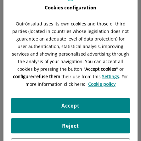
Cookies configuration
Siempre trataremos de que familiares y amigos del paciente
estén informados debidamente. Del mismo modo, se les
Quirónsalud uses its own cookies and those of third
informará de los horarios de visita en cada una de la
parties (located in countries whose legislation does not
unidades y/o servicios, todo ello con el objetivo de favorecer
guarantee an adequate level of data protection) for
el descanso de los pacientes y su pronta recuperación.
user authentication, statistical analysis, improving
services and showing personalised advertising through
Es política de nuestros centros solicitar la máxima
the analysis of your navigation. You can accept all
colaboración de los familiares y amigos de los pacientes que
cookies by pressing the button "
Accept cookies
" or
visitan nuestros hospitales para lograr juntos la deseada
configure/refuse them
their use from this
Settings
. For
corresponsabilidad en el tratamiento y trato de nuestros
more information click here:
Cookie policy
pacientes.
Todos los centros disponen de puntos de información y
Accept
Servicios de Atención al Paciente a disposición de todos sus
usuarios.
Reject