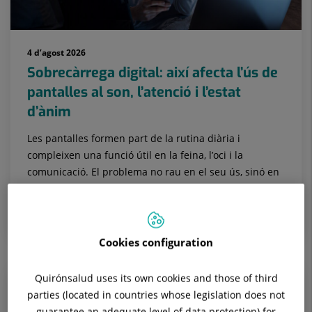
4 d’agost 2026
Sobrecàrrega digital: així afecta l’ús de
pantalles al son, l’atenció i l’estat
d’ànim
Les pantalles formen part de la rutina diària i
compleixen una funció útil en la feina, l’oci i la
comunicació. El problema no rau en el seu ús, sinó en
com s’utilitzen i en...
PSIQUIATRIA
Cookies configuration
Quirónsalud uses its own cookies and those of third
parties (located in countries whose legislation does not
guarantee an adequate level of data protection) for