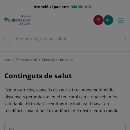
Saltar al contingut
menu-
Atenció al pacient:
900 301 013
telefono
menuAcceso
Aquest
Aquest
Demaneu
El
Togg
Menú
enllaç
enllaç
cita
meu
s'obrirà
s'obrirà
navi
Quirónsalud
en
en
una
una
Cercar
finestra
finestra
Cercar
nova.
nova.
Inici
Comunicació
Continguts de salut
Continguts de salut
Explora articles, consells d’experts i recursos multimèdia
dissenyats per guiar-te en el teu camí cap a una vida més
saludable. Hi trobaràs contingut actualitzat i basat en
l’evidència, avalat per l’experiència del nostre equip mèdic.