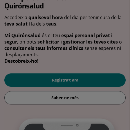
Quirónsalud
Accedeix a
qualsevol hora
del dia per tenir cura de la
teva salut
i la dels
teus
.
Mi Quirónsalud
és el teu
espai personal privat i
segur
, on pots
sol·licitar i gestionar les teves cites
o
consultar els teus informes clínics
sense esperes ni
desplaçaments.
Descobreix-ho!
Registra’t ara
Saber-ne més