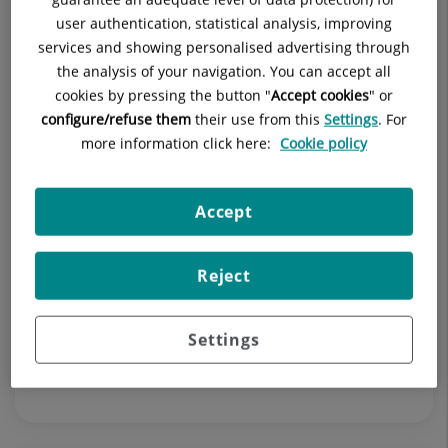
user authentication, statistical analysis, improving
services and showing personalised advertising through
the analysis of your navigation. You can accept all
cookies by pressing the button "
Accept cookies
" or
configure/refuse them
their use from this
Settings
. For
more information click here:
Cookie policy
29 de juliol 2026
Dolor d’oïda després de la piscina o la
platja: senyals de què pot ser otitis i
Accept
quan acudir al pediatre
A l’estiu, els banys en piscines i platges formen part
Reject
del dia a dia de moltes famílies. Els nens passen més
temps a l’aigua, se submergeixen, juguen i repeteixen
Settings
els banys ...
Pediatria i les seves Àrees Específiques