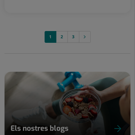
Pediatria i les seves Àrees Específiques
1
2
3
Els nostres blogs