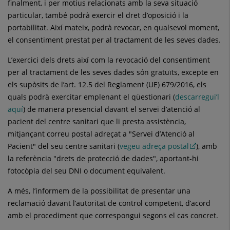
finalment, i per motius relacionats amb la seva situació
particular, també podrà exercir el dret d’oposició i la
portabilitat. Així mateix, podrà revocar, en qualsevol moment,
el consentiment prestat per al tractament de les seves dades.
L’exercici dels drets així com la revocació del consentiment
per al tractament de les seves dades són gratuïts, excepte en
els supòsits de l’art. 12.5 del Reglament (UE) 679/2016, els
quals podrà exercitar emplenant el qüestionari (
descarregui’l
aquí
) de manera presencial davant el servei d’atenció al
pacient del centre sanitari que li presta assistència,
mitjançant correu postal adreçat a "Servei d’Atenció al
Pacient" del seu centre sanitari (
vegeu adreça postal
), amb
la referència "drets de protecció de dades", aportant-hi
fotocòpia del seu DNI o document equivalent.
A més, l’informem de la possibilitat de presentar una
reclamació davant l’autoritat de control competent, d’acord
amb el procediment que correspongui segons el cas concret.