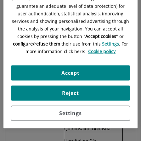
Hospital Quirónsalud Costa
guarantee an adequate level of data protection) for
Adeje
user authentication, statistical analysis, improving
services and showing personalised advertising through
Hospital Quirónsalud
the analysis of your navigation. You can accept all
Albacete
cookies by pressing the button "
Accept cookies
" or
Hospital Quirónsalud
configure/refuse them
their use from this
Settings
. For
Barcelona
more information click here:
Cookie policy
Hospital Quirónsalud
Bizkaia
Accept
Hospital Quirónsalud
Cáceres
Reject
Hospital El Pilar - Centre
Cardiovascular Sant Jordi
Settings
Hospital de Día
Quirónsalud Donostia
Hospital de Día