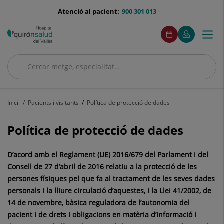
Saltar al contingut
menu-
Atenció al pacient:
900 301 013
telefono
menuAcceso
Aquest
Aquest
Demaneu
El
Togg
Menú
enllaç
enllaç
cita
meu
s'obrirà
s'obrirà
navi
Quirónsalud
en
en
una
una
Cercar
finestra
finestra
Cercar
nova.
nova.
Inici
Pacients i visitants
Política de protecció de dades
Política de protecció de dades
D’acord amb el Reglament (UE) 2016/679 del Parlament i del
Consell de 27 d’abril de 2016 relatiu a la protecció de les
persones físiques pel que fa al tractament de les seves dades
personals i la lliure circulació d’aquestes, i la Llei 41/2002, de
14 de novembre, bàsica reguladora de l’autonomia del
pacient i de drets i obligacions en matèria d’informació i