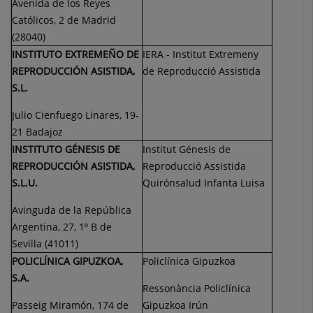
Avenida de los Reyes
Católicos, 2 de Madrid
(28040)
INSTITUTO EXTREMEÑO DE
IERA - Institut Extremeny
REPRODUCCIÓN ASISTIDA,
de Reproducció Assistida
S.L.
Julio Cienfuego Linares, 19-
21 Badajoz
INSTITUTO GÉNESIS DE
Institut Génesis de
REPRODUCCIÓN ASISTIDA,
Reproducció Assistida
S.L.U.
Quirónsalud Infanta Luisa
Avinguda de la República
Argentina, 27, 1º B de
Sevilla (41011)
POLICLÍNICA GIPUZKOA,
Policlínica Gipuzkoa
S.A.
Ressonància Policlínica
Passeig Miramón, 174 de
Gipuzkoa Irún