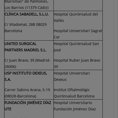
Marismas" de Palmones,
Los Barrios (11379 Cádiz)
CLÍNICA SABADELL, S.L.U.
Hospital Quirónsalud del
Vallès
C/ Viladomat, 288 08029
Barcelona
Hospital Universitari Sagrat
Cor
UNITED SURGICAL
Hospital Quirónsalud San
PARTNERS MADRID, S.L.
José
C/ Juan Bravo, 39 (Madrid-
Hospital Ruber Juan Bravo
28006)
39
USP INSTITUTO DEXEUS,
Hospital Universitari
S.A.
Dexeus
Carrer Sabino Arana, 5-19
Institut Oftalmològic
(08028-Barcelona)
Quirónsalud Barcelona
FUNDACIÓN JIMÉNEZ DÍAZ
Hospital Universitario
UTE
Fundación Jiménez Díaz