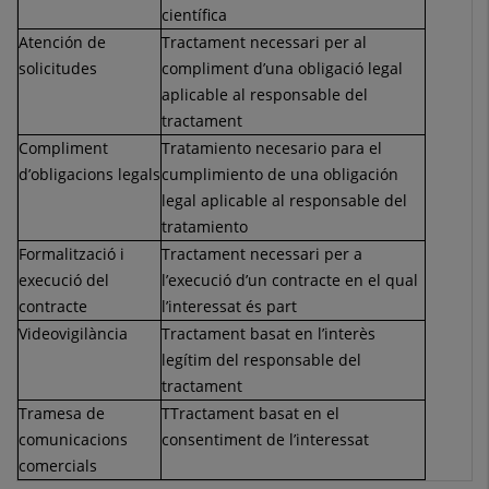
científica
Atención de
Tractament necessari per al
solicitudes
compliment d’una obligació legal
aplicable al responsable del
tractament
Compliment
Tratamiento necesario para el
d’obligacions legals
cumplimiento de una obligación
legal aplicable al responsable del
tratamiento
Formalització i
Tractament necessari per a
execució del
l’execució d’un contracte en el qual
contracte
l’interessat és part
Videovigilància
Tractament basat en l’interès
legítim del responsable del
tractament
Tramesa de
TTractament basat en el
comunicacions
consentiment de l’interessat
comercials