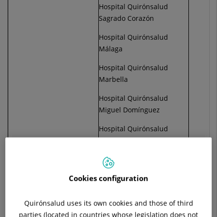
Hospital Quirónsalud
Sagrado Corazón
Hospital Quirónsalud
Málaga
Hospital Quirónsalud
Marbella
Hospital Quirónsalud
Miguel Domínguez
Hospital Quirónsalud
Murcia
Hospital Quirónsalud
Ciudad Real
Cookies configuration
Hospital Quirónsalud
Clideba
Quirónsalud uses its own cookies and those of third
parties (located in countries whose legislation does not