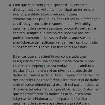
Com que el pacient pot disposar d’un contracte
d’assegurança en virtut del qual sigui un tercer (per
exemple, entitats asseguradores, mútues,
administracions públiques, fins i tot les d’un tercer en el
cas d’assegurances de responsabilitat civil) l’obligat al
pagament dels serveis sanitaris procurats pel centre
sanitari, sempre que així ho faci saber al pacient,
podrem comunicar les seves dades a aquestes entitats,
amb l’objecte de gestionar, validar, verificar i controlar
el pagament dels serveis assistencials prestats.
En el cas que el pacient tingui concertada una
assegurança amb una entitat situada fora de l’Espai
Econòmic Europeu
[1]
(d’ara endavant EEE) amb una
legislació que no ofereixi un nivell de protecció de
dades equivalent al de la Unió Europea, podria resultar
necessari fer una transferència internacional de dades,
amb el consentiment previ explícit del pacient després
d’haver estat informat dels possibles riscos. L’informem
que les transferències només es produeixen amb
l’objecte de col·laborar amb el pacient i facilitar el
pagament dels serveis assistencials prestats; en