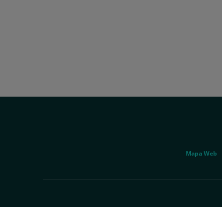
Fax:
937
281
198
Social
Genérico
Mapa Web