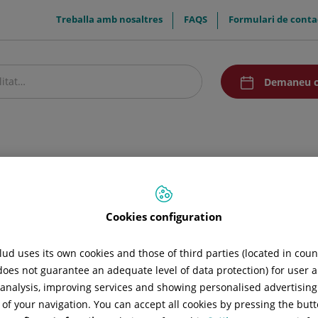
menuTop
Treballa amb nosaltres
FAQS
Formulari de conta
menuAcceso
Demaneu c
stre centre
Pacients i visitants
Comunicació
Cookies configuration
ud uses its own cookies and those of third parties (located in cou
 does not guarantee an adequate level of data protection) for user a
l analysis, improving services and showing personalised advertisin
 of your navigation. You can accept all cookies by pressing the butt