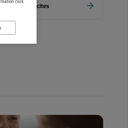
rmation click
 de gestió de cites
s