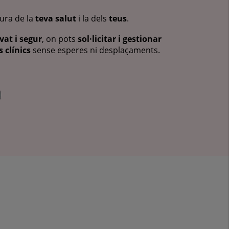
cura de la
teva salut
i la dels
teus
.
vat i segur
, on pots
sol·licitar i gestionar
 clínics
sense esperes ni desplaçaments.