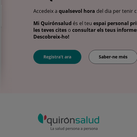
Accedeix a
qualsevol hora
del dia per tenir 
Mi Quirónsalud
és el teu
espai personal pri
les teves cites
o
consultar els teus informes
Descobreix-ho!
Registra’t ara
Saber-ne més