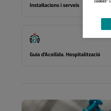
cookies
" 
Instal·lacions i serveis
Guia d'Acollida. Hospitalització