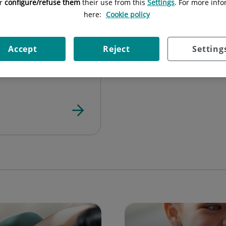
or
configure/refuse them
their use from this
Settings
. For more info
Sistema interactiu
here:
Cookie policy
Accept
Reject
Setting