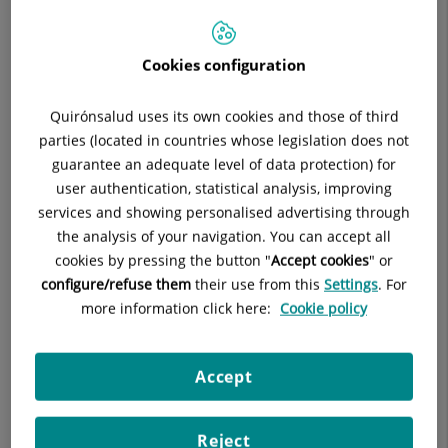
assistencials del Hospital.
En el Hospital Quirónsalud del Vallès destaca l'aplicació de les
Cookies configuration
tecnologies de la informació i comunicació (TIC) en els
processos assistencials, mèdics i administratius; els
Quirónsalud uses its own cookies and those of third
equipaments d'alta tecnologia i el respecte al medi ambient
parties (located in countries whose legislation does not
ja que es tracta d'una instal·lació sostenible i accessible que
guarantee an adequate level of data protection) for
ha incorporat "criteris verds" d'estalvi energètic amb
user authentication, statistical analysis, improving
l'objectiu d'optimitzar recursos i protegir el medi ambient.
services and showing personalised advertising through
the analysis of your navigation. You can accept all
cookies by pressing the button "
Accept cookies
" or
Missió
configure/refuse them
their use from this
Settings
. For
La nostra missió és cuidar la salut i el benestar de les
more information click here:
Cookie policy
persones posant a la vostra disposició serveis sanitaris de
màxima qualitat, una moderna estructura hospitalària i uns
Accept
avançats mitjans tecnològics. Busquem desenvolupar la
nostra activitat amb la màxima professionalitat, respecte i
eficàcia a través de personal competitiu, vocacional i
Reject