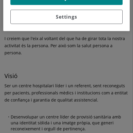
compromès.
Donem una gran importància i valor a la tasca docent i
Settings
investigadora, per transferir els resultats dels nostres
avenços al conjunt de la societat.
I creiem que l'eix al voltant del que ha de girar tota la nostra
activitat és la persona. Per això som la salut persona a
persona.
Visió
Ser un centre hospitalari líder i un referent, sent reconeguts
per pacients, professionals mèdics i institucions com a entitat
de confiança i garantia de qualitat assistencial.
Desenvolupar un centre líder de provisió sanitària amb
una identitat sòlida i una imatge pròpia, que generi
reconeixement i orgull de pertinença.