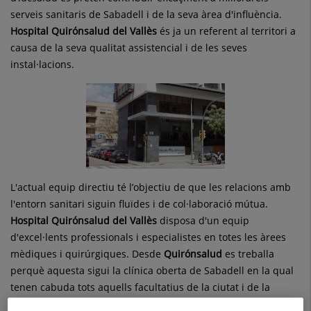
serveis sanitaris de Sabadell i de la seva àrea d'influència.
Hospital Quirónsalud del Vallès
és ja un referent al territori a
causa de la seva qualitat assistencial i de les seves
instal·lacions.
L'actual equip directiu té l’objectiu de que les relacions amb
l'entorn sanitari siguin fluïdes i de col·laboració mútua.
Hospital Quir
ónsalud del Vallès
dis
posa d'un equip
d'excel·lents professionals i especialistes en totes les àrees
mèdiques i quirúrgiques. Desde
Quirónsalud
es treballa
perquè aquesta sigui la clínica oberta de Sabadell en la qual
tenen cabuda tots aquells facultatius de la ciutat i de la
comarca que desitgin gaudir de les instal·lacions i serveis