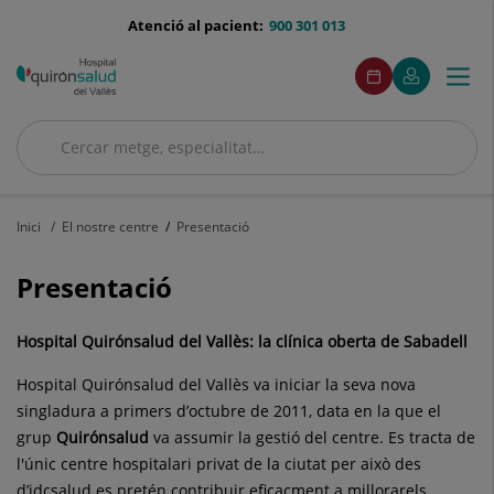
Saltar al contingut
menu-
Atenció al pacient:
900 301 013
telefono
menuAcceso
Aquest
Aquest
Demaneu
El
Togg
Menú
enllaç
enllaç
cita
meu
s'obrirà
s'obrirà
navi
Quirónsalud
en
en
una
una
Cercar
finestra
finestra
Cercar
nova.
nova.
Inici
El nostre centre
Presentació
Presentació
Hospital Quirónsalud del Vallès: la clínica oberta de Sabadell
Hospital Quirónsalud del Vallès va iniciar la seva nova
singladura a primers d’octubre de 2011, data en la que el
grup
Quirónsalud
va assumir la gestió del centre. Es tracta de
l'únic centre hospitalari privat de la ciutat per això des
d’idcsalud es pretén contribuir eficaçment a millorar
els