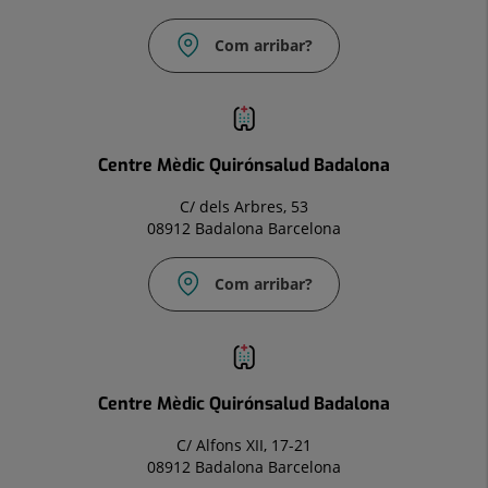
Com arribar?
Correu
electrònic:
Info.bdl@quironsalud.es
Centre Mèdic Quirónsalud Badalona
C/ dels Arbres, 53
08912 Badalona Barcelona
Com arribar?
Correu
electrònic:
infocm.bdl@quironsalud.es
Centre Mèdic Quirónsalud Badalona
C/ Alfons XII, 17-21
08912 Badalona Barcelona