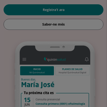
Registra’t ara
Saber-ne més