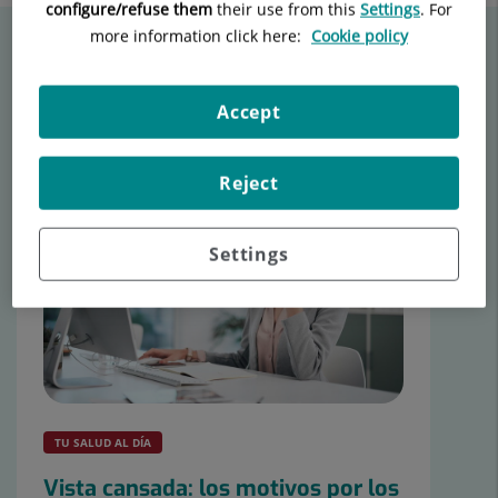
configure/refuse them
their use from this
Settings
. For
more information click here:
Cookie policy
Articles de Marc Montolio Gil
Consulta els darrers articles a
Tu canal de salud.
Accept
Reject
Settings
TU SALUD AL DÍA
Vista cansada: los motivos por los