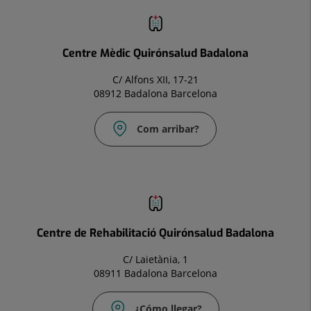
Correu
electrònic:
infocm.bdl@quironsalud.es
Centre Mèdic Quirónsalud Badalona
C/ Alfons XII, 17-21
08912 Badalona Barcelona
Com arribar?
Correu
electrònic:
infocm.bdl@quironsalud.es
Centre de Rehabilitació Quirónsalud Badalona
C/ Laietània, 1
08911 Badalona Barcelona
¿Cómo llegar?