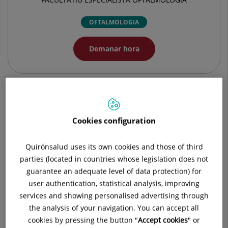
OFTALMOLOGIA
Demanar hora
Dades del professional
Cookies configuration
Experiència professional
Quirónsalud uses its own cookies and those of third
parties (located in countries whose legislation does not
guarantee an adequate level of data protection) for
user authentication, statistical analysis, improving
services and showing personalised advertising through
the analysis of your navigation. You can accept all
cookies by pressing the button "
Accept cookies
" or