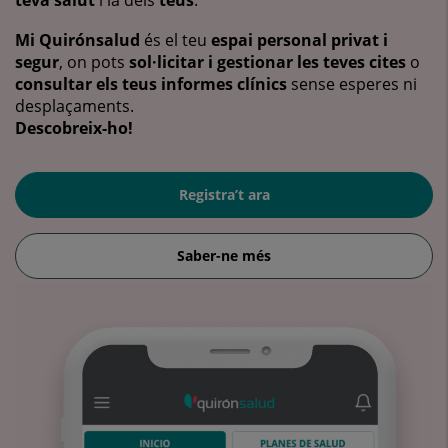
teva salut
i la dels
teus
.
Mi Quirónsalud
és el teu
espai personal privat i
segur
, on pots
sol·licitar i gestionar les teves cites
o
consultar els teus informes clínics
sense esperes ni
desplaçaments.
Descobreix-ho!
Registra’t ara
Saber-ne més