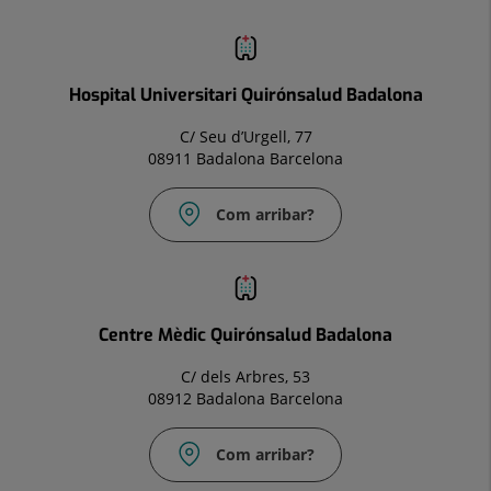
Hospital Universitari Quirónsalud Badalona
C/ Seu d’Urgell, 77
08911 Badalona Barcelona
Com arribar?
Correu
electrònic:
Info.bdl@quironsalud.es
Centre Mèdic Quirónsalud Badalona
C/ dels Arbres, 53
08912 Badalona Barcelona
Com arribar?