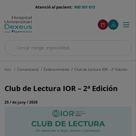
Saltar al contingut
menu-
Atenció al pacient:
900 301 013
telefono
menú
Aquest
Aquest
Demaneu
El
Togg
Menú
enllaç
enllaç
acceso
cita
meu
s'obrirà
s'obrirà
navi
Quirónsalud
en
en
una
una
finestra
finestra
Cercar
nova.
nova.
Cercar
Inici
Comunicació
Esdeveniments
Club de Lectura IOR – 2ª Edición
Club
Club de Lectura IOR – 2ª Edición
de
Lectura
25 / de juny / 2026
IOR
–
2ª