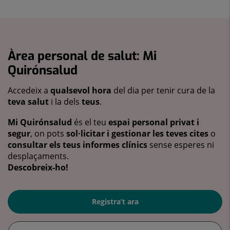
Àrea personal de salut: Mi
Quirónsalud
Accedeix a
qualsevol hora
del dia per tenir cura de la
teva salut
i la dels
teus
.
Mi Quirónsalud
és el teu
espai personal privat i
segur
, on pots
sol·licitar i gestionar les teves cites
o
consultar els teus informes clínics
sense esperes ni
desplaçaments.
Descobreix-ho!
Registra’t ara