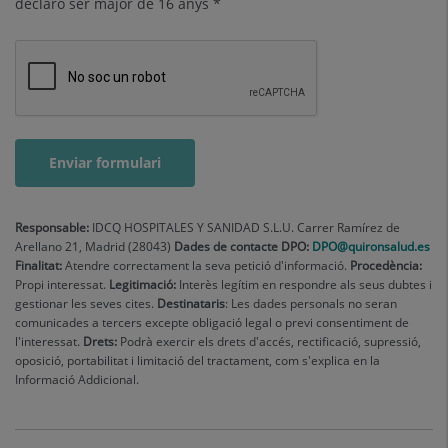
declaro ser major de 16 anys *
Responsable:
IDCQ HOSPITALES Y SANIDAD S.L.U. Carrer Ramírez de
Arellano 21, Madrid (28043)
Dades de contacte DPO:
DPO@quironsalud.es
Finalitat:
Atendre correctament la seva petició d'informació.
Procedència:
Propi interessat.
Legitimació:
Interès legítim en respondre als seus dubtes i
gestionar les seves cites.
Destinataris
: Les dades personals no seran
comunicades a tercers excepte obligació legal o previ consentiment de
l'interessat.
Drets:
Podrà exercir els drets d'accés, rectificació, supressió,
oposició, portabilitat i limitació del tractament, com s'explica en la
Informació Addicional.