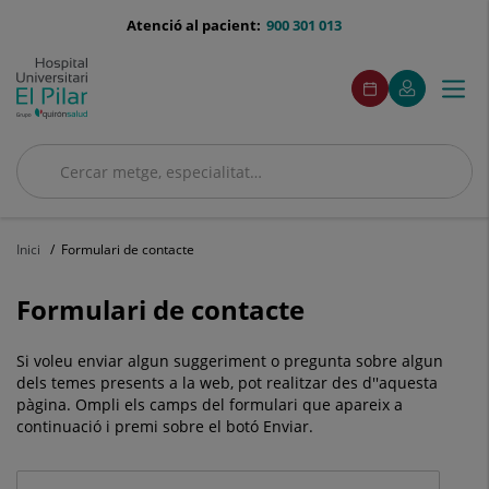
menu-
Atenció al pacient:
900 301 013
telefono
menuAcceso
Aquest
Aquest
Demaneu
El
Togg
Menú
enllaç
enllaç
cita
meu
s'obrirà
s'obrirà
navi
Quirónsalud
en
en
una
una
finestra
finestra
Cercar
nova.
nova.
Cercar
Inici
Formulari de contacte
Formulari de contacte
Si voleu enviar algun suggeriment o pregunta sobre algun
dels temes presents a la web, pot realitzar des d''aquesta
pàgina. Ompli els camps del formulari que apareix a
continuació i premi sobre el botó Enviar.
Datos