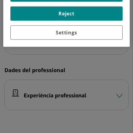
Hospital Universitari El Pilar
Reject
C/ Balmes, 271
08006 Barcelona
Settings
932 360 500
Dades del professional
Experiència professional