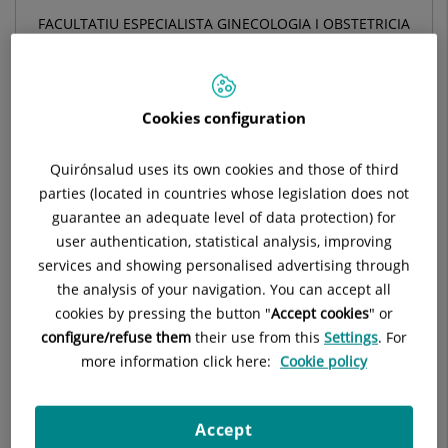
FACULTATIU ESPECIALISTA GINECOLOGIA I OBSTETRICIA
OBSTETRÍCIA I GINECOLOGIA
Cookies configuration
Demanar hora
Quirónsalud uses its own cookies and those of third
parties (located in countries whose legislation does not
Demana cita amb aquest professional en altres
guarantee an adequate level of data protection) for
hospitals:
user authentication, statistical analysis, improving
services and showing personalised advertising through
Hospital Universitari Quirónsalud Barcelona
the analysis of your navigation. You can accept all
Plaza Alfonso Comín, 5
cookies by pressing the button "
Accept cookies
" or
08023 Barcelona
configure/refuse them
their use from this
Settings
. For
more information click here:
Cookie policy
932 554 000
Accept