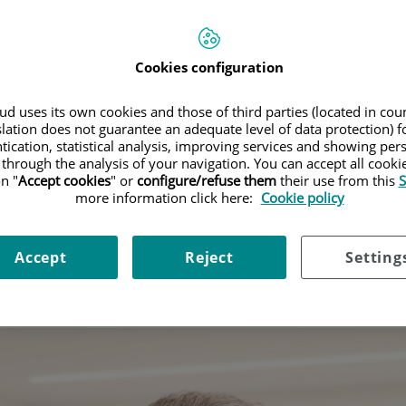
Cookies configuration
d uses its own cookies and those of third parties (located in co
slation does not guarantee an adequate level of data protection) f
 de trasplante capilar más demandada por los pacientes con alopecia
tication, statistical analysis, improving services and showing per
 through the analysis of your navigation. You can accept all cooki
n "
Accept cookies
" or
configure/refuse them
their use from this
S
plante capilar más demandada p
more information click here:
Cookie policy
Accept
Reject
Setting
specialistas formados y con mucha experiencia en la
ICA Y VENEREOLOGÍA