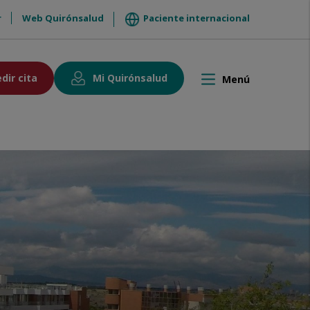
r
Web Quirónsalud
Paciente internacional
dir cita
Mi Quirónsalud
Menú
Toggle
navigation
ntacto