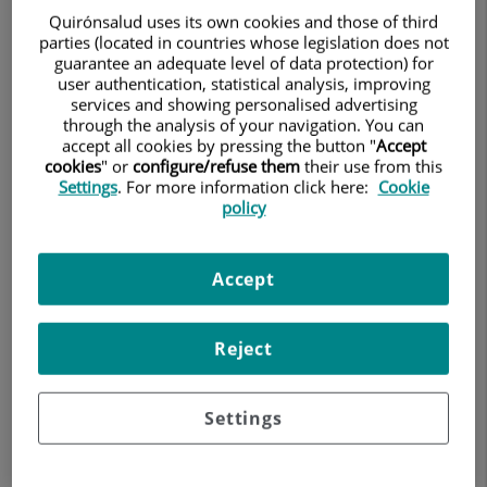
Alopecia: Definición, síntomas, diagnóstico y
Quirónsalud uses its own cookies and those of third
tratamiento
parties (located in countries whose legislation does not
guarantee an adequate level of data protection) for
user authentication, statistical analysis, improving
Patologías
services and showing personalised advertising
Información sobre enfermedades o
through the analysis of your navigation. You can
patológias
accept all cookies by pressing the button "
Accept
cookies
" or
configure/refuse them
their use from this
Alopecia: Definición, síntomas,
Settings
. For more information click here:
Cookie
policy
diagnóstico y tratamiento
La doctora Diana Camacho, médica
Accept
Dermatóloga responsable de la Unidad de
Alopecia del Hospital Ruber Internacional y
CDI, nos habla sobre esta pérdida anormal
Reject
del pelo, que puede afectar al cuero
cabelludo o a otras zonas de la piel como las
Settings
pestañas, axilas y barba.