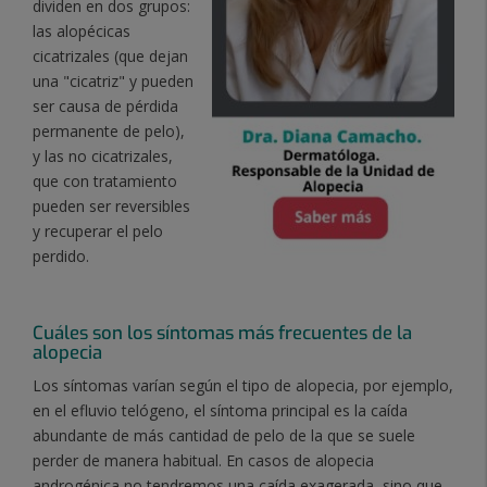
dividen en dos grupos:
las alopécicas
cicatrizales (que dejan
una "cicatriz" y pueden
ser causa de pérdida
permanente de pelo),
y las no cicatrizales,
que con tratamiento
pueden ser reversibles
y recuperar el pelo
perdido.
Cuá
les son los sí
ntomas má
s frecuentes de la
alopecia
Los síntomas varían según el tipo de alopecia, por ejemplo,
en el efluvio telógeno, el síntoma principal es la caída
abundante de más cantidad de pelo de la que se suele
perder de manera habitual. En casos de alopecia
androgénica no tendremos una caída exagerada, sino que