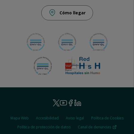
Cómo llegar
Ruber
Youtube
Facebook
Linkedin
Twitter
-
Ruber
Mapa Web
Accesibilidad
Aviso legal
Política de Cookies
-
Social
Legal
Política de protección de datos
Canal de denuncias