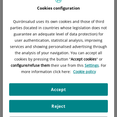
assistance
and
appointment booking
.
Cookies configuration
Altres enllaços d’interès
Quirónsalud uses its own cookies and those of third
Accedeix a més continguts rellevants del nostre hospital
parties (located in countries whose legislation does not
guarantee an adequate level of data protection) for
En què et podem ajudar?
user authentication, statistical analysis, improving
services and showing personalised advertising through
Protegeix-te dels fraus
the analysis of your navigation. You can accept all
Protegeix-te dels fraus
cookies by pressing the button "
Accept cookies
" or
configure/refuse them
their use from this
Settings
. For
El Grup Quirónsalud
mai utilitza
números
de tarifació
more information click here:
Cookie policy
especial
(803, 806, 807 o 902, 905, 907, 908, 909).
Descarrega les nostres aplicacions només des de
Play
Store
o
App Store
.
Visita’ns només a les nostres
webs oficials
.
Accept
Per a dubtes, contacta amb nosaltres a través del
telèfon
d’atenció
al pacient:
900 301 013
Reject