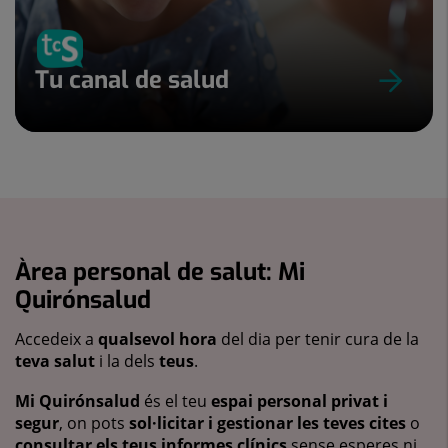
Tu canal de salud
Àrea personal de salut: Mi
Quirónsalud
Accedeix a
qualsevol hora
del dia per tenir cura de la
teva salut
i la dels
teus
.
Mi Quirónsalud
és el teu
espai personal privat i
segur
, on pots
sol·licitar i gestionar les teves cites
o
consultar els teus informes clínics
sense esperes ni