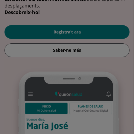
desplaçaments.
Descobreix-ho!
Registra’t ara
Saber-ne més