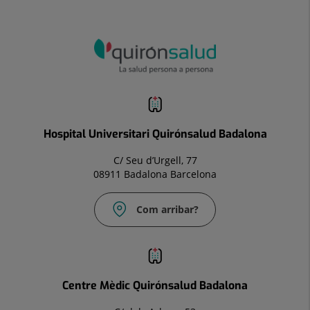
Hospital Universitari Quirónsalud Badalona
C/ Seu d’Urgell, 77
08911 Badalona Barcelona
Com arribar?
Correu
electrònic:
Info.bdl@quironsalud.es
Centre Mèdic Quirónsalud Badalona