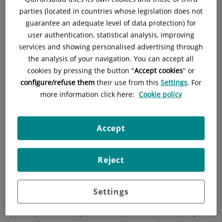
diferentes iniciativas dirigidas a reducir su impacto ambiental
parties (located in countries whose legislation does not
y avanzar hacia un modelo hospitalario cada vez más
guarantee an adequate level of data protection) for
eficiente, innovador y responsable en un entorno de
user authentication, statistical analysis, improving
crecimiento de la actividad quirúrgica, lo que le otorga un
services and showing personalised advertising through
mayor valor, si cabe, y pone de manifiesto el cambio de la
the analysis of your navigation. You can accept all
práctica clínica y el compromiso de los profesionales.
cookies by pressing the button "
Accept cookies
" or
El
Plan de Energía, Adaptación y Mitigación del Cambio
configure/refuse them
their use from this
Settings
. For
Climático (PEAM)
de Quirónsalud constituye una
more information click here:
Cookie policy
herramienta de gobernanza y mejora continua que responde
a la ambición de la compañía de desvincular su evolución del
consumo de recursos energéticos y de las emisiones de
Accept
carbono, con una visión integral que combina digitalización,
eficiencia energética, autoconsumo renovable, energía verde,
Reject
reducción de emisiones energéticas y no energéticas, y
sensibilización de todas las personas que forman parte del
Grupo.
Settings
La transcendencia de esta iniciativa le ha valido el
reconocimiento de la plataforma Sanidad #PorElClima, que la