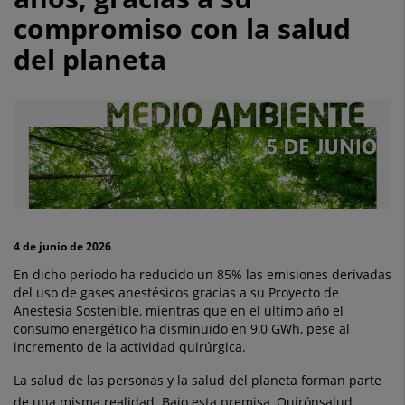
un
compromiso con la salud
12%
del planeta
sus
emisiones
operativas
de
CO2
en
4 de junio de 2026
los
En dicho periodo ha reducido un 85% las emisiones derivadas
del uso de gases anestésicos gracias a su Proyecto de
dos
Anestesia Sostenible, mientras que en el último año el
consumo energético ha disminuido en 9,0 GWh, pese al
últimos
incremento de la actividad quirúrgica.
años,
La salud de las personas y la salud del planeta forman parte
de una misma realidad. Bajo esta premisa, Quirónsalud