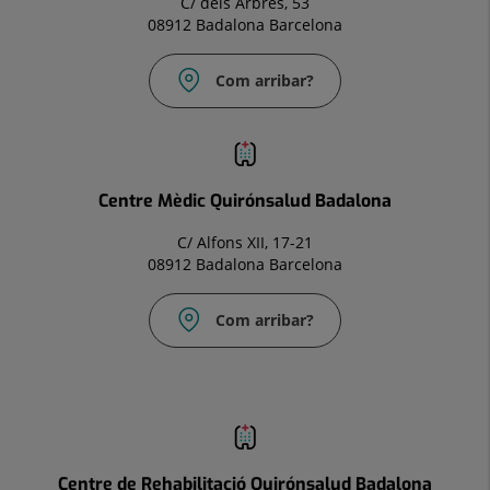
C/ dels Arbres, 53
08912 Badalona Barcelona
Com arribar?
Correu
electrònic:
infocm.bdl@quironsalud.es
Centre Mèdic Quirónsalud Badalona
C/ Alfons XII, 17-21
08912 Badalona Barcelona
Com arribar?
Correu
electrònic:
infocm.bdl@quironsalud.es
Centre de Rehabilitació Quirónsalud Badalona