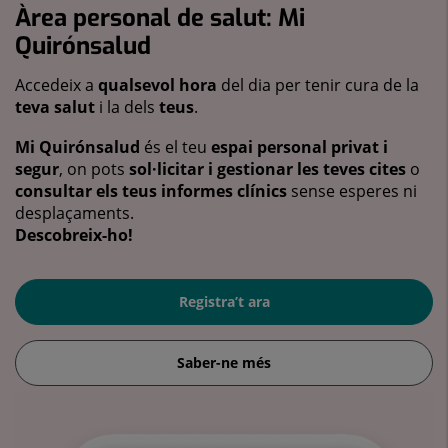
Àrea personal de salut: Mi
Quirónsalud
Accedeix a
qualsevol hora
del dia per tenir cura de la
teva salut
i la dels
teus
.
Mi Quirónsalud
és el teu
espai personal privat i
segur
, on pots
sol·licitar i gestionar les teves cites
o
consultar els teus informes clínics
sense esperes ni
desplaçaments.
Descobreix-ho!
Registra’t ara
Saber-ne més