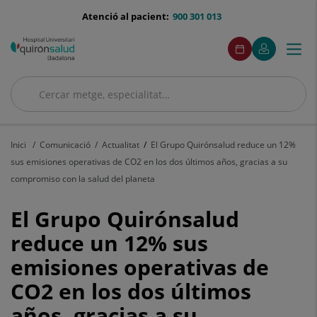
Saltar al contingut
menu-
Atenció al pacient:
900 301 013
telefono
menuAcceso
Aquest
Aquest
Demaneu
El
Togg
Menú
enllaç
enllaç
cita
meu
s'obrirà
s'obrirà
navi
Quirónsalud
en
en
una
una
Cercar
finestra
finestra
Cercar
nova.
nova.
Inici
Comunicació
Actualitat
El Grupo Quirónsalud reduce un 12%
sus emisiones operativas de CO2 en los dos últimos años, gracias a su
compromiso con la salud del planeta
El
El Grupo Quirónsalud
Grupo
reduce un 12% sus
emisiones operativas de
Quirónsalud
CO2 en los dos últimos
reduce
años, gracias a su