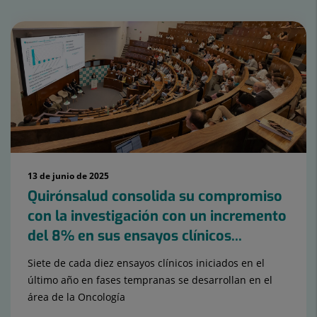
Nombre
de
controls
lliscants:
15
13 de junio de 2025
Quirónsalud consolida su compromiso
con la investigación con un incremento
del 8% en sus ensayos clínicos...
Siete de cada diez ensayos clínicos iniciados en el
último año en fases tempranas se desarrollan en el
área de la Oncología