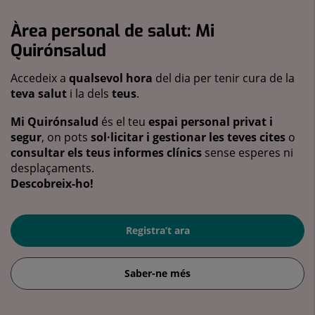
Àrea personal de salut: Mi
Quirónsalud
Accedeix a
qualsevol hora
del dia per tenir cura de la
teva salut
i la dels
teus
.
Mi Quirónsalud
és el teu
espai personal privat i
segur
, on pots
sol·licitar i gestionar les teves cites
o
consultar els teus informes clínics
sense esperes ni
desplaçaments.
Descobreix-ho!
Registra’t ara
Saber-ne més