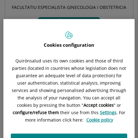
FACULTATIU ESPECIALISTA GINECOLOGIA I OBSTETRICIA
OBSTETRÍCIA I GINECOLOGIA
Demanar hora
Cookies configuration
Quirónsalud uses its own cookies and those of third
Demana cita amb aquest professional en altres
parties (located in countries whose legislation does not
hospitals:
guarantee an adequate level of data protection) for
user authentication, statistical analysis, improving
Hospital Universitari Sagrat Cor
services and showing personalised advertising through
C/ Viladomat, 288
the analysis of your navigation. You can accept all
08029 Barcelona
cookies by pressing the button "
Accept cookies
" or
configure/refuse them
their use from this
Settings
. For
933 221 111
more information click here:
Cookie policy