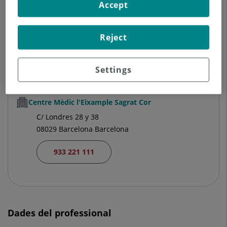
Accept
Hospital Universitari El Pilar
C/ Balmes, 271
08006 Barcelona
Reject
932 360 500
Settings
Centre Mèdic l'Eixample Sagrat Cor
C/ Londres 28 y 38
08029 Barcelona Barcelona
933 221 111
Dades del professional