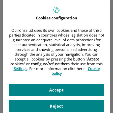
Clínica Dermatológica Internacional (CDI) inaugura la
exposición fotográfica “Love your body” para concienciar
sobre el cáncer de piel
Cookies configuration
News
Quirónsalud uses its own cookies and those of third
Clínica Dermatológica
parties (located in countries whose legislation does not
guarantee an adequate level of data protection) for
Internacional (CDI) inaugura la
user authentication, statistical analysis, improving
exposición fotográfica “Love your
services and showing personalised advertising
through the analysis of your navigation. You can
body” para concienciar sobre el
accept all cookies by pressing the button "
Accept
cáncer de piel
cookies
" or
configure/refuse them
their use from this
Settings
. For more information click here:
Cookie
El Hospital Ruber Internacional participa en
policy
la muestra de fotografías seleccionadas por
la paciente de melanoma Marije Kruis para
Accept
reivindicar la importancia del diagnóstico
precoz del cáncer de piel
Reject
24 DE FEBRERO DE 2023
/
DERMATOLOGÍA MÉDICO-QUIRÚRGICA Y
VENEREOLOGÍA